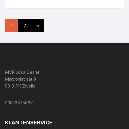
1
2
→
MVR Joka Dealer
Marconistraat 9
8013 PK Zwolle
038-3375887
KLANTENSERVICE