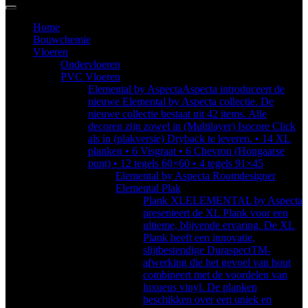
Home
Bouwchemie
Vloeren
Ondervloeren
PVC Vloeren
Elemental by Aspecta
Aspecta introduceert de
nieuwe Elemental by Aspecta collectie. De
nieuwe collectie bestaat uit 42 items. Alle
decoren zijn zowel in (Multilayer) Isocore Click
als in (plakversie) Dryback te leveren. • 14 XL
planken • 6 Visgraat • 6 Chevron (Hongaarse
punt) • 12 tegels 60×60 • 4 tegels 91×45
Elemental by Aspecta Roomdesigner
Elemental Plak
Plank XL
ELEMENTAL by Aspecta
presenteert de XL Plank voor een
ultieme, blijvende ervaring. De XL
Plank heeft een innovatie,
slijtbestendige DuraspectTM-
afwerking die het gevoel van hout
combineert met de voordelen van
luxueus vinyl. De planken
beschikken over een uniek en