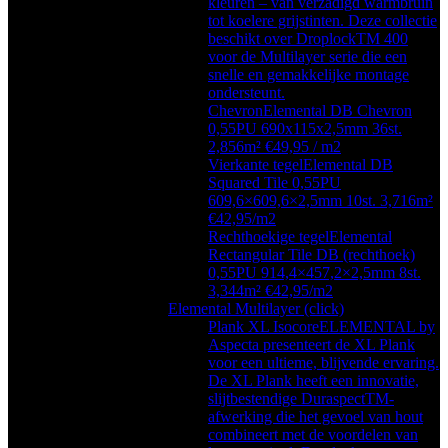
kleuren – van verzadigd warmbruin
tot koelere grijstinten. Deze collectie
beschikt over DroplockTM 400
voor de Multilayer serie die een
snelle en gemakkelijke montage
ondersteunt.
Chevron
Elemental DB Chevron
0,55PU 690x115x2,5mm 36st.
2,856m² €49,95 / m2
Vierkante tegel
Elemental DB
Squared Tile 0,55PU
609,6×609,6×2,5mm 10st. 3,716m²
€42,95/m2
Rechthoekige tegel
Elemental
Rectangular Tile DB (rechthoek)
0,55PU 914,4×457,2×2,5mm 8st.
3,344m² €42,95/m2
Elemental Multilayer (click)
Plank XL Isocore
ELEMENTAL by
Aspecta presenteert de XL Plank
voor een ultieme, blijvende ervaring.
De XL Plank heeft een innovatie,
slijtbestendige DuraspectTM-
afwerking die het gevoel van hout
combineert met de voordelen van