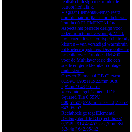
realistisch design met minimale
patroonherhaling.
Visgraat Elemental
Geïnspireerd
door de natuurlijke schoonheid van
hout heeft ELEMENTAL by
Aspecta het perfecte design voor
iedere ruimte in de woning. Maak
uw keuze uit zes houttypen in trendy
kleuren – van verzadigd warmbruin
tot koelere grijstinten. Deze collectie
beschikt over DroplockTM 400
voor de Multilayer serie die een
snelle en gemakkelijke montage
ondersteunt.
Chevron
Elemental DB Chevron
0,55PU 690x115x2,5mm 36st.
2,856m² €49,95 / m2
Vierkante tegel
Elemental DB
Squared Tile 0,55PU
609,6×609,6×2,5mm 10st. 3,716m²
€42,95/m2
Rechthoekige tegel
Elemental
Rectangular Tile DB (rechthoek)
0,55PU 914,4×457,2×2,5mm 8st.
3,344m² €42,95/m2