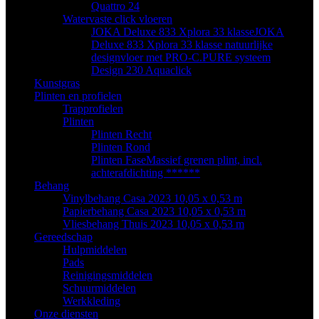
Quattro 24
Watervaste click vloeren
JOKA Deluxe 833 Xplora 33 klasse
JOKA
Deluxe 833 Xplora 33 klasse natuurlijke
designvloer met PRO-C.PURE systeem
Design 230 Aquaclick
Kunstgras
Plinten en profielen
Trapprofielen
Plinten
Plinten Recht
Plinten Rond
Plinten Fase
Massief grenen plint, incl.
achterafdichting ******
Behang
Vinylbehang Casa 2023 10,05 x 0,53 m
Papierbehang Casa 2023 10,05 x 0,53 m
Vliesbehang Thuis 2023 10,05 x 0,53 m
Gereedschap
Hulpmiddelen
Pads
Reinigingsmiddelen
Schuurmiddelen
Werkkleding
Onze diensten