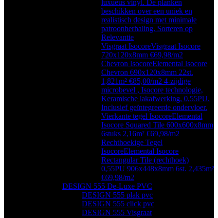
luxueus vinyl. De planken
beschikken over een uniek en
realistisch design met minimale
patroonherhaling. Sorteren op
Relevantie
Visgraat Isocore
Visgraat Isocore
720x120x8mm €69,98/m2
Chevron Isocore
Elemental Isocore
Chevron 690x120x8mm 22st.
1,821m² €85,00/m2 4-zijdige
microbevel , Isocore technologie,
Keramische lakafwerking, 0,55PU.
Inclusief geïntegreerde ondervloer.
Vierkante tegel Isocore
Elemental
Isocore Squared Tile 600x600x8mm
6stuks 2,16m² €69,98/m2
Rechthoekige Tegel
Isocore
Elemental Isocore
Rectangular Tile (rechthoek)
0,55PU 906x448x8mm 6st. 2,435m²
€69,98/m2
DESIGN 555 De-Luxe PVC
DESIGN 555 plak pvc
DESIGN 555 click pvc
DESIGN 555 Visgraat