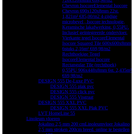
720x120x8mm €69,98/m2
Chevron Isocore
Elemental Isocore
Chevron 690x120x8mm 22st.
1,821m² €85,00/m2 4-zijdige
microbevel , Isocore technologie,
Keramische lakafwerking, 0,55PU.
Inclusief geïntegreerde ondervloer.
Vierkante tegel Isocore
Elemental
Isocore Squared Tile 600x600x8mm
6stuks 2,16m² €69,98/m2
Rechthoekige Tegel
Isocore
Elemental Isocore
Rectangular Tile (rechthoek)
0,55PU 906x448x8mm 6st. 2,435m²
€69,98/m2
DESIGN 555 De-Luxe PVC
DESIGN 555 plak pvc
DESIGN 555 click pvc
DESIGN 555 Visgraat
DESIGN 555 XXL PVC
DESIGN 555 XXL Plak PVC
LVT HomeLine 55
Linoleum vloeren
Jokalino 2,5 mm 200 cm
Linoleumvloer Jokalino
2,5 mm stroken 200cm breed. online te bestellen