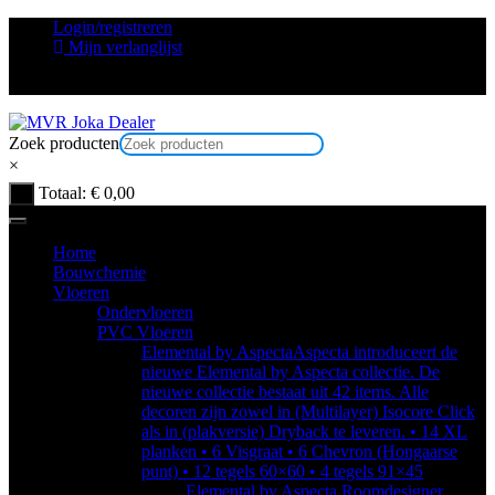
Ga
Login/registreren
naar
Mijn verlanglijst
inhoud
Zoek producten
×
Totaal:
€
0,00
0
Home
Bouwchemie
Vloeren
Ondervloeren
PVC Vloeren
Elemental by Aspecta
Aspecta introduceert de
nieuwe Elemental by Aspecta collectie. De
nieuwe collectie bestaat uit 42 items. Alle
decoren zijn zowel in (Multilayer) Isocore Click
als in (plakversie) Dryback te leveren. • 14 XL
planken • 6 Visgraat • 6 Chevron (Hongaarse
punt) • 12 tegels 60×60 • 4 tegels 91×45
Elemental by Aspecta Roomdesigner