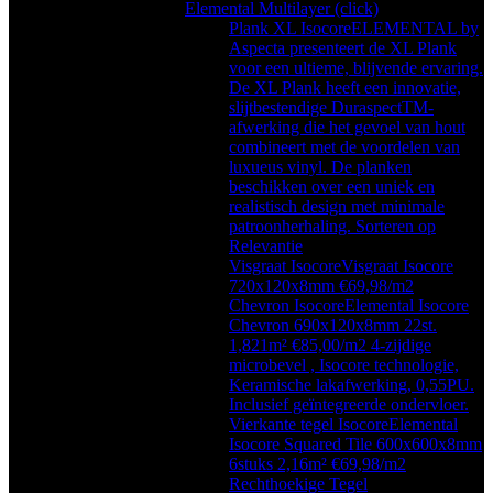
Elemental Multilayer (click)
Plank XL Isocore
ELEMENTAL by
Aspecta presenteert de XL Plank
voor een ultieme, blijvende ervaring.
De XL Plank heeft een innovatie,
slijtbestendige DuraspectTM-
afwerking die het gevoel van hout
combineert met de voordelen van
luxueus vinyl. De planken
beschikken over een uniek en
realistisch design met minimale
patroonherhaling. Sorteren op
Relevantie
Visgraat Isocore
Visgraat Isocore
720x120x8mm €69,98/m2
Chevron Isocore
Elemental Isocore
Chevron 690x120x8mm 22st.
1,821m² €85,00/m2 4-zijdige
microbevel , Isocore technologie,
Keramische lakafwerking, 0,55PU.
Inclusief geïntegreerde ondervloer.
Vierkante tegel Isocore
Elemental
Isocore Squared Tile 600x600x8mm
6stuks 2,16m² €69,98/m2
Rechthoekige Tegel