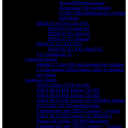
Isocore
Elemental Isocore
Rectangular Tile (rechthoek)
0,55PU 906x448x8mm 6st. 2,435m²
€69,98/m2
DESIGN 555 De-Luxe PVC
DESIGN 555 plak pvc
DESIGN 555 click pvc
DESIGN 555 Visgraat
DESIGN 555 XXL PVC
DESIGN 555 XXL Plak PVC
LVT HomeLine 55
Linoleum vloeren
Jokalino 2,5 mm 200 cm
Linoleumvloer Jokalino
2,5 mm stroken 200cm breed. online te bestellen
per 100cm
Laminaat vloeren
JOKA Deluxe CITY 431 ND
JOKA SKYLINE Deluxe 532 ND
JOKA SKYLINE Deluxe 532 BD
JOKA SKYLINE Deluxe 532 FD
JOKA Deluxe
SKYLINE 532 FD tegelvloerplaat
Laminaatvloer met “DUO-Connect+” systeem
JOKA SKYLINE Deluxe 532 MD
JOKA
Deluxe SKYLINE 532 MD MegaDiele
Laminaatvloer met “DUO-Connect +” systeem