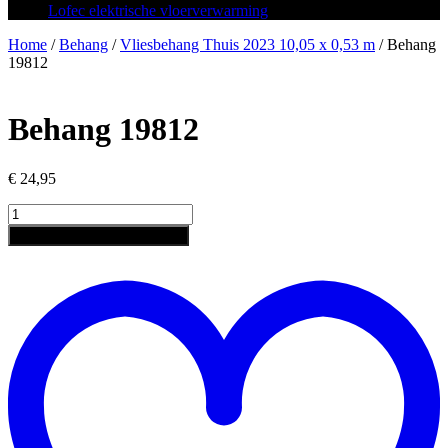
Lofec elektrische vloerverwarming
Home
/
Behang
/
Vliesbehang Thuis 2023 10,05 x 0,53 m
/ Behang
19812
Behang 19812
€
24,95
Behang
19812
Toevoegen aan winkelwagen
aantal
T
a
v