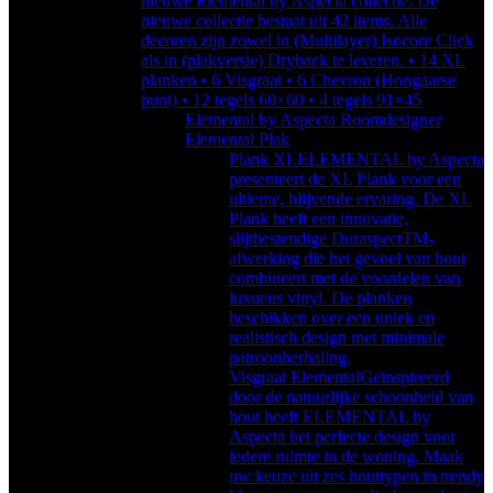
nieuwe Elemental by Aspecta collectie. De
nieuwe collectie bestaat uit 42 items. Alle
decoren zijn zowel in (Multilayer) Isocore Click
als in (plakversie) Dryback te leveren. • 14 XL
planken • 6 Visgraat • 6 Chevron (Hongaarse
punt) • 12 tegels 60×60 • 4 tegels 91×45
Elemental by Aspecta Roomdesigner
Elemental Plak
Plank XL
ELEMENTAL by Aspecta
presenteert de XL Plank voor een
ultieme, blijvende ervaring. De XL
Plank heeft een innovatie,
slijtbestendige DuraspectTM-
afwerking die het gevoel van hout
combineert met de voordelen van
luxueus vinyl. De planken
beschikken over een uniek en
realistisch design met minimale
patroonherhaling.
Visgraat Elemental
Geïnspireerd
door de natuurlijke schoonheid van
hout heeft ELEMENTAL by
Aspecta het perfecte design voor
iedere ruimte in de woning. Maak
uw keuze uit zes houttypen in trendy