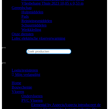
Vliesbehang Thuis 2023 10,05 x 0,53 m
Gereedschap
Hulpmiddelen
Pads
Reinigingsmiddelen
Schuurmiddelen
Werkkleding
Onze diensten
Lofec elektrische vloerverwarming
Zoek producten
×
Login/registreren
Mijn verlanglijst
Home
Bouwchemie
Vloeren
Ondervloeren
PVC Vloeren
Elemental by Aspecta
Aspecta introduceert de