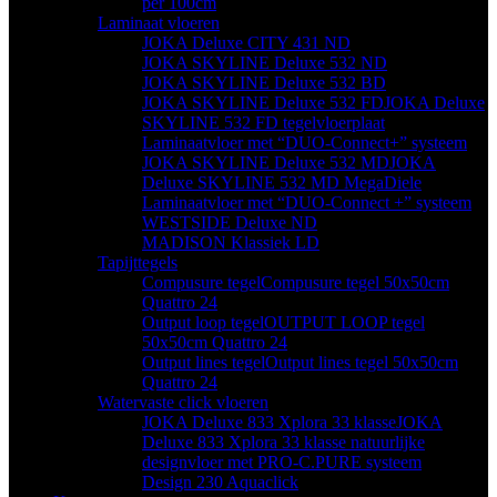
per 100cm
Laminaat vloeren
JOKA Deluxe CITY 431 ND
JOKA SKYLINE Deluxe 532 ND
JOKA SKYLINE Deluxe 532 BD
JOKA SKYLINE Deluxe 532 FD
JOKA Deluxe
SKYLINE 532 FD tegelvloerplaat
Laminaatvloer met “DUO-Connect+” systeem
JOKA SKYLINE Deluxe 532 MD
JOKA
Deluxe SKYLINE 532 MD MegaDiele
Laminaatvloer met “DUO-Connect +” systeem
WESTSIDE Deluxe ND
MADISON Klassiek LD
Tapijttegels
Compusure tegel
Compusure tegel 50x50cm
Quattro 24
Output loop tegel
OUTPUT LOOP tegel
50x50cm Quattro 24
Output lines tegel
Output lines tegel 50x50cm
Quattro 24
Watervaste click vloeren
JOKA Deluxe 833 Xplora 33 klasse
JOKA
Deluxe 833 Xplora 33 klasse natuurlijke
designvloer met PRO-C.PURE systeem
Design 230 Aquaclick