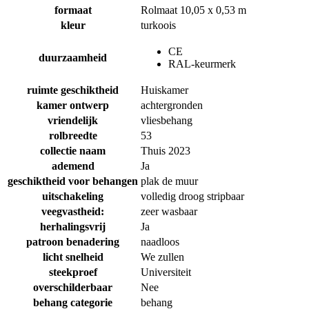
formaat
Rolmaat 10,05 x 0,53 m
kleur
turkoois
CE
duurzaamheid
RAL-keurmerk
ruimte geschiktheid
Huiskamer
kamer ontwerp
achtergronden
vriendelijk
vliesbehang
rolbreedte
53
collectie naam
Thuis 2023
ademend
Ja
geschiktheid voor behangen
plak de muur
uitschakeling
volledig droog stripbaar
veegvastheid:
zeer wasbaar
herhalingsvrij
Ja
patroon benadering
naadloos
licht snelheid
We zullen
steekproef
Universiteit
overschilderbaar
Nee
behang categorie
behang