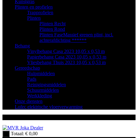
Kunstgras
Plinten en profielen
Trapprofielen
Plinten
Plinten Recht
Plinten Rond
Plinten Fase
Massief grenen plint, incl.
achterafdichting ******
Behang
Vinylbehang Casa 2023 10,05 x 0,53 m
Papierbehang Casa 2023 10,05 x 0,53 m
Vliesbehang Thuis 2023 10,05 x 0,53 m
Gereedschap
Hulpmiddelen
Pads
Reinigingsmiddelen
Schuurmiddelen
Werkkleding
Onze diensten
Lofec elektrische vloerverwarming
Totaal:
€
0,00
0