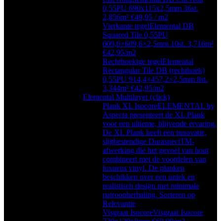
0,55PU 690x115x2,5mm 36st.
2,856m² €49,95 / m2
Vierkante tegel
Elemental DB
Squared Tile 0,55PU
609,6×609,6×2,5mm 10st. 3,716m²
€42,95/m2
Rechthoekige tegel
Elemental
Rectangular Tile DB (rechthoek)
0,55PU 914,4×457,2×2,5mm 8st.
3,344m² €42,95/m2
Elemental Multilayer (click)
Plank XL Isocore
ELEMENTAL by
Aspecta presenteert de XL Plank
voor een ultieme, blijvende ervaring.
De XL Plank heeft een innovatie,
slijtbestendige DuraspectTM-
afwerking die het gevoel van hout
combineert met de voordelen van
luxueus vinyl. De planken
beschikken over een uniek en
realistisch design met minimale
patroonherhaling. Sorteren op
Relevantie
Visgraat Isocore
Visgraat Isocore