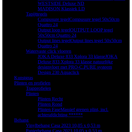
WESTSIDE Deluxe ND
MADISON Klassiek LD
Tapijttegels
Compusure tegel
Compusure tegel 50x50cm
Quattro 24
Output loop tegel
OUTPUT LOOP tegel
50x50cm Quattro 24
Output lines tegel
Output lines tegel 50x50cm
Quattro 24
Watervaste click vloeren
JOKA Deluxe 833 Xplora 33 klasse
JOKA
Deluxe 833 Xplora 33 klasse natuurlijke
designvloer met PRO-C.PURE systeem
Design 230 Aquaclick
Kunstgras
Plinten en profielen
Trapprofielen
Plinten
Plinten Recht
Plinten Rond
Plinten Fase
Massief grenen plint, incl.
achterafdichting ******
Behang
Vinylbehang Casa 2023 10,05 x 0,53 m
Papierbehang Casa 2023 10,05 x 0,53 m