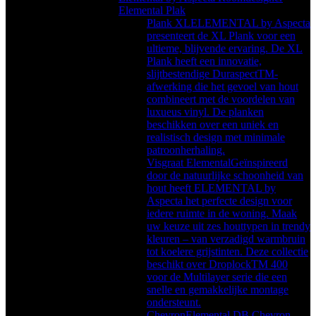
Elemental Plak
Plank XL
ELEMENTAL by Aspecta
presenteert de XL Plank voor een
ultieme, blijvende ervaring. De XL
Plank heeft een innovatie,
slijtbestendige DuraspectTM-
afwerking die het gevoel van hout
combineert met de voordelen van
luxueus vinyl. De planken
beschikken over een uniek en
realistisch design met minimale
patroonherhaling.
Visgraat Elemental
Geïnspireerd
door de natuurlijke schoonheid van
hout heeft ELEMENTAL by
Aspecta het perfecte design voor
iedere ruimte in de woning. Maak
uw keuze uit zes houttypen in trendy
kleuren – van verzadigd warmbruin
tot koelere grijstinten. Deze collectie
beschikt over DroplockTM 400
voor de Multilayer serie die een
snelle en gemakkelijke montage
ondersteunt.
Chevron
Elemental DB Chevron