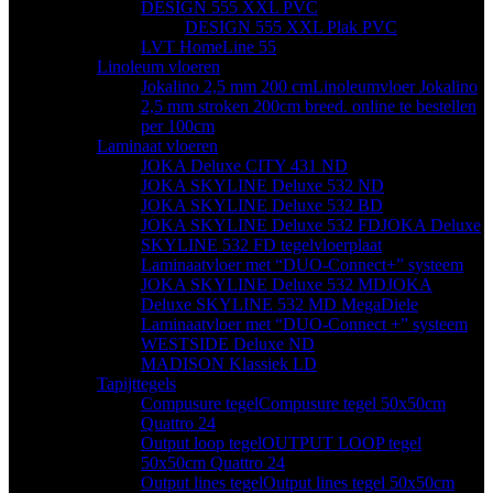
DESIGN 555 XXL PVC
DESIGN 555 XXL Plak PVC
LVT HomeLine 55
Linoleum vloeren
Jokalino 2,5 mm 200 cm
Linoleumvloer Jokalino
2,5 mm stroken 200cm breed. online te bestellen
per 100cm
Laminaat vloeren
JOKA Deluxe CITY 431 ND
JOKA SKYLINE Deluxe 532 ND
JOKA SKYLINE Deluxe 532 BD
JOKA SKYLINE Deluxe 532 FD
JOKA Deluxe
SKYLINE 532 FD tegelvloerplaat
Laminaatvloer met “DUO-Connect+” systeem
JOKA SKYLINE Deluxe 532 MD
JOKA
Deluxe SKYLINE 532 MD MegaDiele
Laminaatvloer met “DUO-Connect +” systeem
WESTSIDE Deluxe ND
MADISON Klassiek LD
Tapijttegels
Compusure tegel
Compusure tegel 50x50cm
Quattro 24
Output loop tegel
OUTPUT LOOP tegel
50x50cm Quattro 24
Output lines tegel
Output lines tegel 50x50cm