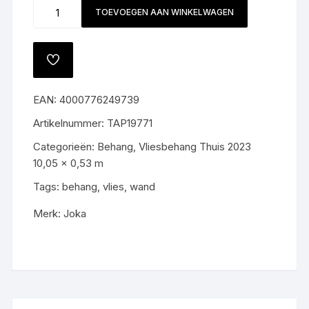
Behang
TOEVOEGEN AAN WINKELWAGEN
19771
aantal
TOEVOEGEN
AAN
VERLANGLIJST
EAN:
4000776249739
Artikelnummer:
TAP19771
Categorieën:
Behang
,
Vliesbehang Thuis 2023
10,05 x 0,53 m
Tags:
behang
,
vlies
,
wand
Merk:
Joka