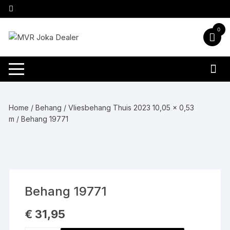
Ga
naar
inhoud
0
Home
/
Behang
/
Vliesbehang Thuis 2023 10,05 x 0,53
m
/ Behang 19771
Behang 19771
€
31,95