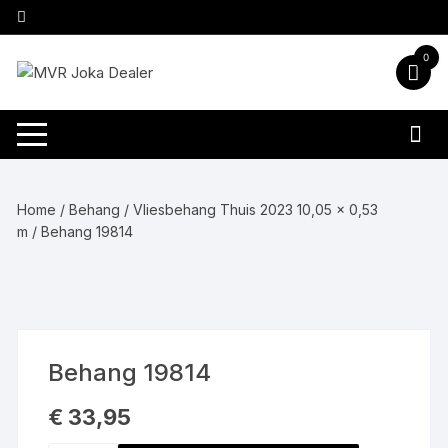
Ga
naar
inhoud
0
Home
/
Behang
/
Vliesbehang Thuis 2023 10,05 x 0,53
m
/ Behang 19814
Behang 19814
€
33,95