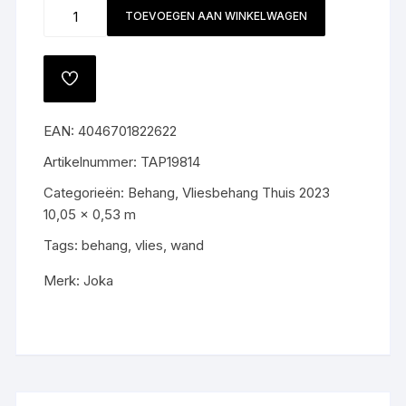
Behang
TOEVOEGEN AAN WINKELWAGEN
19814
aantal
TOEVOEGEN
AAN
VERLANGLIJST
EAN:
4046701822622
Artikelnummer:
TAP19814
Categorieën:
Behang
,
Vliesbehang Thuis 2023
10,05 x 0,53 m
Tags:
behang
,
vlies
,
wand
Merk:
Joka