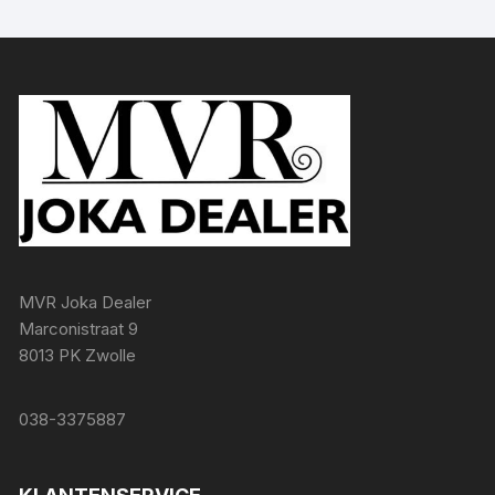
MVR Joka Dealer
Marconistraat 9
8013 PK Zwolle
038-3375887