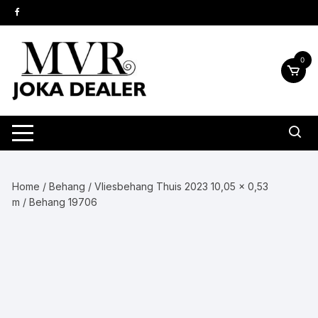
Ga
naar
inhoud
0
Home
/
Behang
/
Vliesbehang Thuis 2023 10,05 x 0,53
m
/ Behang 19706