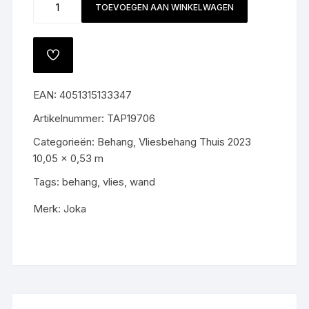
TOEVOEGEN AAN WINKELWAGEN
19706
aantal
TOEVOEGEN
AAN
VERLANGLIJST
EAN:
4051315133347
Artikelnummer:
TAP19706
Categorieën:
Behang
,
Vliesbehang Thuis 2023
10,05 x 0,53 m
Tags:
behang
,
vlies
,
wand
Merk:
Joka