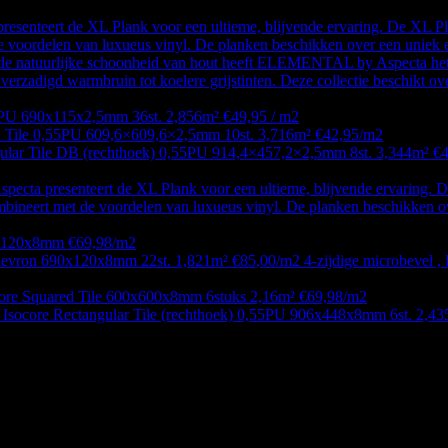
nteert de XL Plank voor een ultieme, blijvende ervaring. De XL Plan
e voordelen van luxueus vinyl. De planken beschikken over een uniek e
de natuurlijke schoonheid van hout heeft ELEMENTAL by Aspecta het 
 verzadigd warmbruin tot koelere grijstinten. Deze collectie beschikt o
PU 690x115x2,5mm 36st. 2,856m² €49,95 / m2
 Tile 0,55PU 609,6×609,6×2,5mm 10st. 3,716m² €42,95/m2
ular Tile DB (rechthoek) 0,55PU 914,4×457,2×2,5mm 8st. 3,344m² €
a presenteert de XL Plank voor een ultieme, blijvende ervaring. De 
mbineert met de voordelen van luxueus vinyl. De planken beschikken ov
0x120x8mm €69,98/m2
evron 690x120x8mm 22st. 1,821m² €85,00/m2 4-zijdige microbevel , I
core Squared Tile 600x600x8mm 6stuks 2,16m² €69,98/m2
 Isocore Rectangular Tile (rechthoek) 0,55PU 906x448x8mm 6st. 2,4