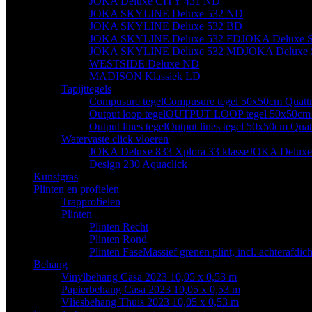
JOKA Deluxe CITY 431 ND
JOKA SKYLINE Deluxe 532 ND
JOKA SKYLINE Deluxe 532 BD
JOKA SKYLINE Deluxe 532 FD
JOKA Deluxe S
JOKA SKYLINE Deluxe 532 MD
JOKA Deluxe 
WESTSIDE Deluxe ND
MADISON Klassiek LD
Tapijttegels
Compusure tegel
Compusure tegel 50x50cm Quatt
Output loop tegel
OUTPUT LOOP tegel 50x50cm Q
Output lines tegel
Output lines tegel 50x50cm Quat
Watervaste click vloeren
JOKA Deluxe 833 Xplora 33 klasse
JOKA Deluxe 
Design 230 Aquaclick
Kunstgras
Plinten en profielen
Trapprofielen
Plinten
Plinten Recht
Plinten Rond
Plinten Fase
Massief grenen plint, incl. achterafdi
Behang
Vinylbehang Casa 2023 10,05 x 0,53 m
Papierbehang Casa 2023 10,05 x 0,53 m
Vliesbehang Thuis 2023 10,05 x 0,53 m