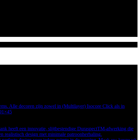
ms. Alle decoren zijn zowel in (Multilayer) Isocore Click als in
 91×45
k heeft een innovatie, slijtbestendige DuraspectTM-afwerking die
n realistisch design met minimale patroonherhaling.
perfecte design voor iedere ruimte in de woning. Maak uw keuze uit