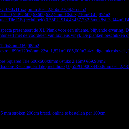
PU 690x115x2,5mm 36st. 2,856m² €49,95 / m2
 Tile 0,55PU 609,6×609,6×2,5mm 10st. 3,716m² €42,95/m2
ular Tile DB (rechthoek) 0,55PU 914,4×457,2×2,5mm 8st. 3,344m² €
a presenteert de XL Plank voor een ultieme, blijvende ervaring. De 
mbineert met de voordelen van luxueus vinyl. De planken beschikken ov
0x120x8mm €69,98/m2
evron 690x120x8mm 22st. 1,821m² €85,00/m2 4-zijdige microbevel , I
core Squared Tile 600x600x8mm 6stuks 2,16m² €69,98/m2
 Isocore Rectangular Tile (rechthoek) 0,55PU 906x448x8mm 6st. 2,4
,5 mm stroken 200cm breed. online te bestellen per 100cm