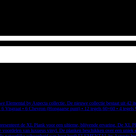
e Elemental by Aspecta collectie. De nieuwe collectie bestaat uit 42 ite
• 6 Visgraat • 6 Chevron (Hongaarse punt) • 12 tegels 60×60 • 4 tegels
nteert de XL Plank voor een ultieme, blijvende ervaring. De XL Plan
e voordelen van luxueus vinyl. De planken beschikken over een uniek e
de natuurlijke schoonheid van hout heeft ELEMENTAL by Aspecta het 