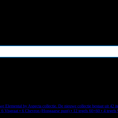
e Elemental by Aspecta collectie. De nieuwe collectie bestaat uit 42 ite
• 6 Visgraat • 6 Chevron (Hongaarse punt) • 12 tegels 60×60 • 4 tegels