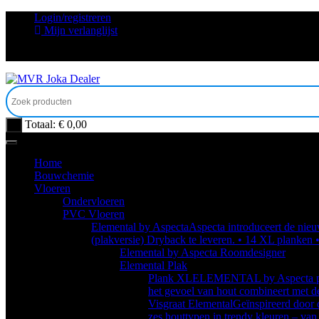
Ga
Login/registreren
naar
Mijn verlanglijst
inhoud
Totaal:
€
0,00
0
Home
Bouwchemie
Vloeren
Ondervloeren
PVC Vloeren
Elemental by Aspecta
Aspecta introduceert de nieuw
(plakversie) Dryback te leveren. • 14 XL planken 
Elemental by Aspecta Roomdesigner
Elemental Plak
Plank XL
ELEMENTAL by Aspecta prese
het gevoel van hout combineert met d
Visgraat Elemental
Geïnspireerd door 
zes houttypen in trendy kleuren – van