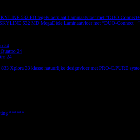
KYLINE 532 FD tegelvloerplaat Laminaatvloer met “DUO-Connect+
SKYLINE 532 MD MegaDiele Laminaatvloer met “DUO-Connect +” 
ro 24
uattro 24
tro 24
833 Xplora 33 klasse natuurlijke designvloer met PRO-C.PURE syst
chting ******