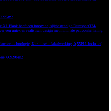
42,95/m2
XL Plank heeft een innovatie, slijtbestendige DuraspectTM-
er een uniek en realistisch design met minimale patroonherhaling.
socore technologie, Keramische lakafwerking, 0,55PU. Inclusief
35m² €69,98/m2