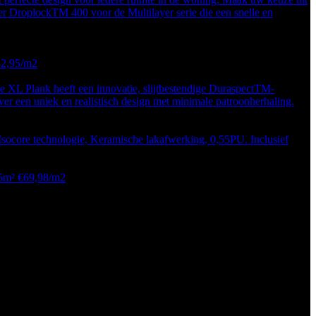
ver DroplockTM 400 voor de Multilayer serie die een snelle en
42,95/m2
XL Plank heeft een innovatie, slijtbestendige DuraspectTM-
er een uniek en realistisch design met minimale patroonherhaling.
socore technologie, Keramische lakafwerking, 0,55PU. Inclusief
35m² €69,98/m2