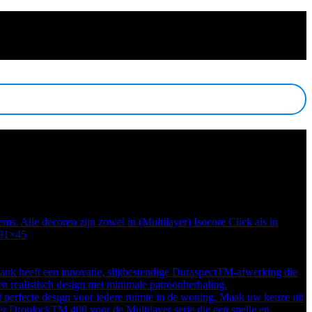
ms. Alle decoren zijn zowel in (Multilayer) Isocore Click als in
 91×45
k heeft een innovatie, slijtbestendige DuraspectTM-afwerking die
n realistisch design met minimale patroonherhaling.
perfecte design voor iedere ruimte in de woning. Maak uw keuze uit
ver DroplockTM 400 voor de Multilayer serie die een snelle en