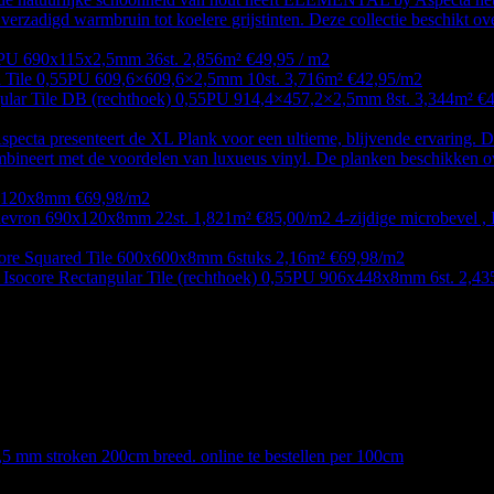
 verzadigd warmbruin tot koelere grijstinten. Deze collectie beschikt o
PU 690x115x2,5mm 36st. 2,856m² €49,95 / m2
 Tile 0,55PU 609,6×609,6×2,5mm 10st. 3,716m² €42,95/m2
ular Tile DB (rechthoek) 0,55PU 914,4×457,2×2,5mm 8st. 3,344m² €
a presenteert de XL Plank voor een ultieme, blijvende ervaring. De 
mbineert met de voordelen van luxueus vinyl. De planken beschikken ov
0x120x8mm €69,98/m2
evron 690x120x8mm 22st. 1,821m² €85,00/m2 4-zijdige microbevel , I
core Squared Tile 600x600x8mm 6stuks 2,16m² €69,98/m2
 Isocore Rectangular Tile (rechthoek) 0,55PU 906x448x8mm 6st. 2,4
,5 mm stroken 200cm breed. online te bestellen per 100cm