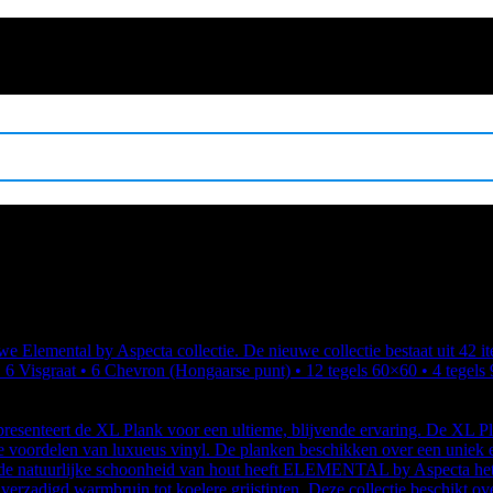
e Elemental by Aspecta collectie. De nieuwe collectie bestaat uit 42 ite
• 6 Visgraat • 6 Chevron (Hongaarse punt) • 12 tegels 60×60 • 4 tegels
nteert de XL Plank voor een ultieme, blijvende ervaring. De XL Plan
e voordelen van luxueus vinyl. De planken beschikken over een uniek e
de natuurlijke schoonheid van hout heeft ELEMENTAL by Aspecta het 
 verzadigd warmbruin tot koelere grijstinten. Deze collectie beschikt o