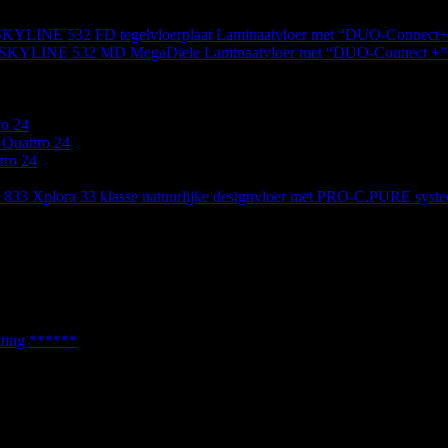
KYLINE 532 FD tegelvloerplaat Laminaatvloer met “DUO-Connect+
SKYLINE 532 MD MegaDiele Laminaatvloer met “DUO-Connect +” 
ro 24
uattro 24
tro 24
833 Xplora 33 klasse natuurlijke designvloer met PRO-C.PURE syst
chting ******