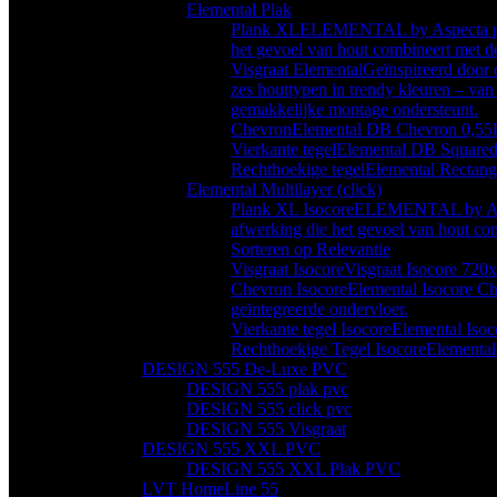
Elemental Plak
Plank XL
ELEMENTAL by Aspecta prese
het gevoel van hout combineert met d
Visgraat Elemental
Geïnspireerd door 
zes houttypen in trendy kleuren – van
gemakkelijke montage ondersteunt.
Chevron
Elemental DB Chevron 0,55
Vierkante tegel
Elemental DB Squared
Rechthoekige tegel
Elemental Rectang
Elemental Multilayer (click)
Plank XL Isocore
ELEMENTAL by Aspect
afwerking die het gevoel van hout co
Sorteren op Relevantie
Visgraat Isocore
Visgraat Isocore 72
Chevron Isocore
Elemental Isocore Ch
geïntegreerde ondervloer.
Vierkante tegel Isocore
Elemental Iso
Rechthoekige Tegel Isocore
Elemental
DESIGN 555 De-Luxe PVC
DESIGN 555 plak pvc
DESIGN 555 click pvc
DESIGN 555 Visgraat
DESIGN 555 XXL PVC
DESIGN 555 XXL Plak PVC
LVT HomeLine 55