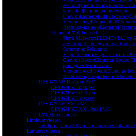
zes houttypen in trendy kleuren – van
gemakkelijke montage ondersteunt.
Chevron
Elemental DB Chevron 0,55
Vierkante tegel
Elemental DB Squared
Rechthoekige tegel
Elemental Rectang
Elemental Multilayer (click)
Plank XL Isocore
ELEMENTAL by Aspect
afwerking die het gevoel van hout co
Sorteren op Relevantie
Visgraat Isocore
Visgraat Isocore 72
Chevron Isocore
Elemental Isocore Ch
geïntegreerde ondervloer.
Vierkante tegel Isocore
Elemental Iso
Rechthoekige Tegel Isocore
Elemental
DESIGN 555 De-Luxe PVC
DESIGN 555 plak pvc
DESIGN 555 click pvc
DESIGN 555 Visgraat
DESIGN 555 XXL PVC
DESIGN 555 XXL Plak PVC
LVT HomeLine 55
Linoleum vloeren
Jokalino 2,5 mm 200 cm
Linoleumvloer Jokalino 2
Laminaat vloeren