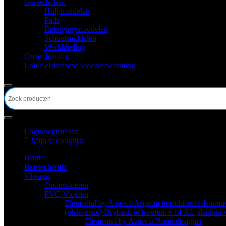
Gereedschap
Hulpmiddelen
Pads
Reinigingsmiddelen
Schuurmiddelen
Werkkleding
Onze diensten
Lofec elektrische vloerverwarming
Login/registreren
Mijn verlanglijst
Home
Bouwchemie
Vloeren
Ondervloeren
PVC Vloeren
Elemental by Aspecta
Aspecta introduceert de nieuw
(plakversie) Dryback te leveren. • 14 XL planken 
Elemental by Aspecta Roomdesigner