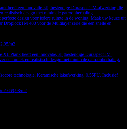
k heeft een innovatie, slijtbestendige DuraspectTM-afwerking die
n realistisch design met minimale patroonherhaling.
perfecte design voor iedere ruimte in de woning. Maak uw keuze uit
ver DroplockTM 400 voor de Multilayer serie die een snelle en
42,95/m2
XL Plank heeft een innovatie, slijtbestendige DuraspectTM-
er een uniek en realistisch design met minimale patroonherhaling.
socore technologie, Keramische lakafwerking, 0,55PU. Inclusief
35m² €69,98/m2