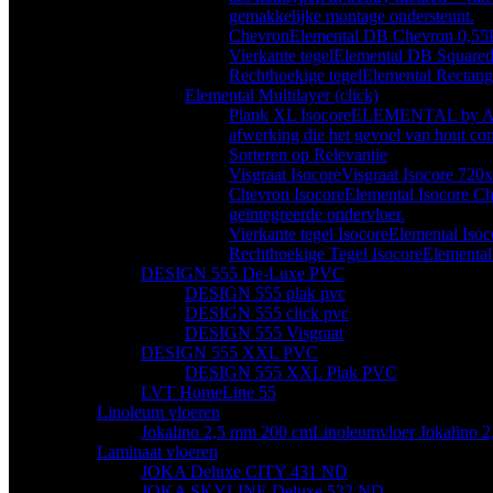
gemakkelijke montage ondersteunt.
Chevron
Elemental DB Chevron 0,55
Vierkante tegel
Elemental DB Squared
Rechthoekige tegel
Elemental Rectang
Elemental Multilayer (click)
Plank XL Isocore
ELEMENTAL by Aspect
afwerking die het gevoel van hout co
Sorteren op Relevantie
Visgraat Isocore
Visgraat Isocore 72
Chevron Isocore
Elemental Isocore Ch
geïntegreerde ondervloer.
Vierkante tegel Isocore
Elemental Iso
Rechthoekige Tegel Isocore
Elemental
DESIGN 555 De-Luxe PVC
DESIGN 555 plak pvc
DESIGN 555 click pvc
DESIGN 555 Visgraat
DESIGN 555 XXL PVC
DESIGN 555 XXL Plak PVC
LVT HomeLine 55
Linoleum vloeren
Jokalino 2,5 mm 200 cm
Linoleumvloer Jokalino 2
Laminaat vloeren
JOKA Deluxe CITY 431 ND
JOKA SKYLINE Deluxe 532 ND