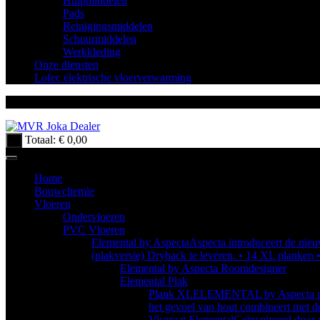
Hulpmiddelen
Pads
Reinigingsmiddelen
Schuurmiddelen
Werkkleding
Onze diensten
Lofec elektrische vloerverwarming
Totaal:
€
0,00
0
Home
Bouwchemie
Vloeren
Ondervloeren
PVC Vloeren
Elemental by Aspecta
Aspecta introduceert de nieuw
(plakversie) Dryback te leveren. • 14 XL planken 
Elemental by Aspecta Roomdesigner
Elemental Plak
Plank XL
ELEMENTAL by Aspecta prese
het gevoel van hout combineert met d
Visgraat Elemental
Geïnspireerd door 