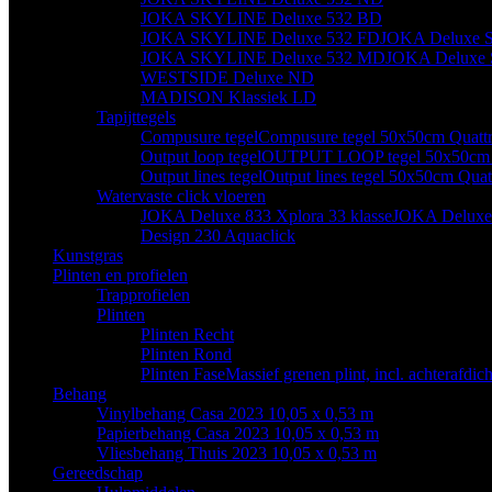
JOKA SKYLINE Deluxe 532 BD
JOKA SKYLINE Deluxe 532 FD
JOKA Deluxe S
JOKA SKYLINE Deluxe 532 MD
JOKA Deluxe 
WESTSIDE Deluxe ND
MADISON Klassiek LD
Tapijttegels
Compusure tegel
Compusure tegel 50x50cm Quatt
Output loop tegel
OUTPUT LOOP tegel 50x50cm Q
Output lines tegel
Output lines tegel 50x50cm Quat
Watervaste click vloeren
JOKA Deluxe 833 Xplora 33 klasse
JOKA Deluxe 
Design 230 Aquaclick
Kunstgras
Plinten en profielen
Trapprofielen
Plinten
Plinten Recht
Plinten Rond
Plinten Fase
Massief grenen plint, incl. achterafdi
Behang
Vinylbehang Casa 2023 10,05 x 0,53 m
Papierbehang Casa 2023 10,05 x 0,53 m
Vliesbehang Thuis 2023 10,05 x 0,53 m
Gereedschap