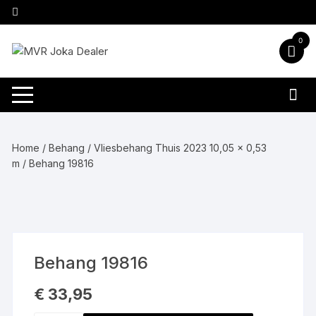
Ga
naar
inhoud
0
Home
/
Behang
/
Vliesbehang Thuis 2023 10,05 x 0,53
m
/ Behang 19816
Behang 19816
€
33,95