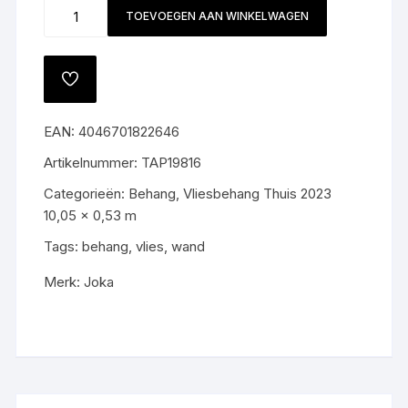
Behang
TOEVOEGEN AAN WINKELWAGEN
19816
aantal
TOEVOEGEN
AAN
VERLANGLIJST
EAN:
4046701822646
Artikelnummer:
TAP19816
Categorieën:
Behang
,
Vliesbehang Thuis 2023
10,05 x 0,53 m
Tags:
behang
,
vlies
,
wand
Merk:
Joka