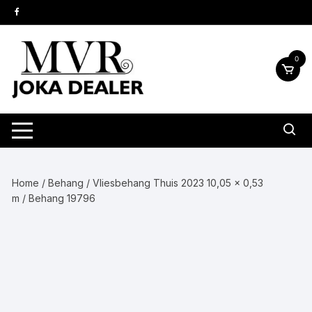
Ga
naar
inhoud
0
Home
/
Behang
/
Vliesbehang Thuis 2023 10,05 x 0,53
m
/ Behang 19796