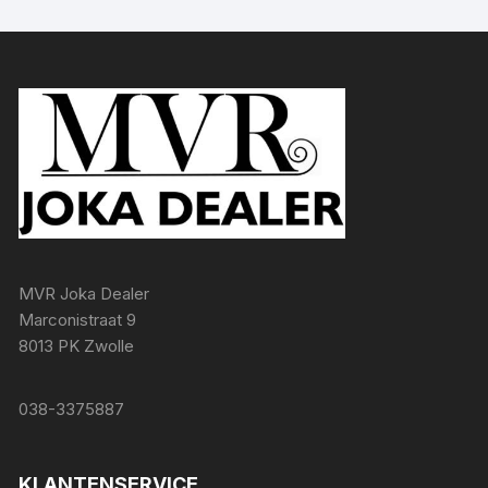
MVR Joka Dealer
Marconistraat 9
8013 PK Zwolle
038-3375887
KLANTENSERVICE