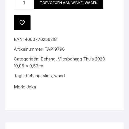
TOEVOEGEN AAN WINKELWAGEN
19796
aantal
TOEVOEGEN
AAN
VERLANGLIJST
EAN:
4000776256218
Artikelnummer:
TAP19796
Categorieën:
Behang
,
Vliesbehang Thuis 2023
10,05 x 0,53 m
Tags:
behang
,
vlies
,
wand
Merk:
Joka