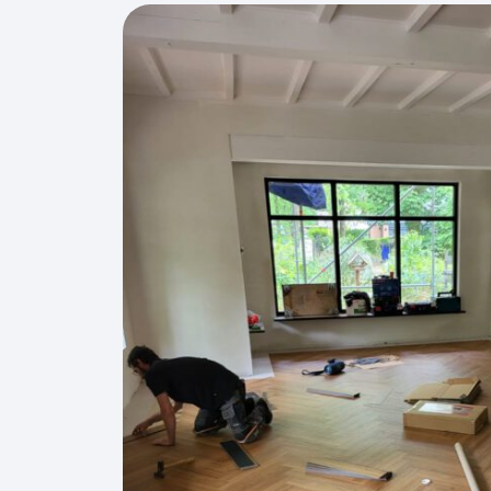
Laminaat vloeren
Tapijttegels
Watervaste click v