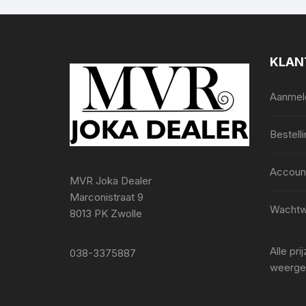
KLAN
Aanmeld
Bestell
Accoun
MVR Joka Dealer
Marconistraat 9
Wachtw
8013 PK Zwolle
Alle pr
038-3375887
weerge