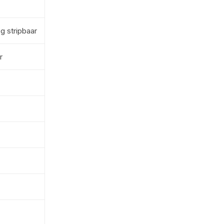
g stripbaar
r