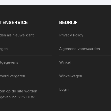
TENSERVICE
BEDRIJF
en als nieuwe klant
Privacy Policy
ingen
Algemene voorwaarden
tgegevens
Winkel
oord vergeten
Winkelwagen
Login
ijzen op de site worden
geven incl 21% BTW