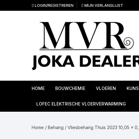
Ga
LOGIN/REGISTREREN
MIJN VERLANGLIJST
naar
inhoud
HOME
BOUWCHEMIE
VLOEREN
KUNS
Ondervloeren
LOFEC ELEKTRISCHE VLOERVERWARMING
PVC Vloeren
Home
/
Behang
/
Vliesbehang Thuis 2023 10,05 x 0
Linoleum vloeren