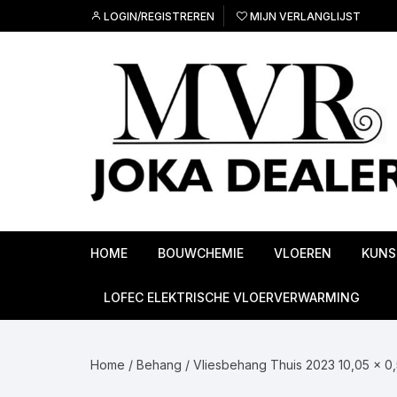
Ga
LOGIN/REGISTREREN
MIJN VERLANGLIJST
naar
inhoud
HOME
BOUWCHEMIE
VLOEREN
KUNS
Ondervloeren
LOFEC ELEKTRISCHE VLOERVERWARMING
PVC Vloeren
Home
/
Behang
/
Vliesbehang Thuis 2023 10,05 x 0
Linoleum vloeren