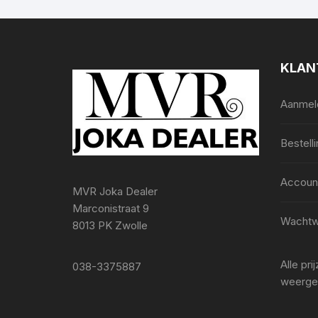
KLAN
Aanmeld
Bestell
Accoun
MVR Joka Dealer
Marconistraat 9
Wachtw
8013 PK Zwolle
Alle pr
038-3375887
weerge