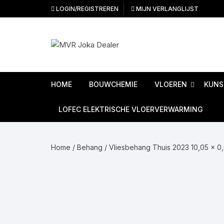
Ga
LOGIN/REGISTREREN
MIJN VERLANGLIJST
naar
inhoud
HOME
BOUWCHEMIE
VLOEREN
KUNS
Ondervloeren
LOFEC ELEKTRISCHE VLOERVERWARMING
PVC Vloeren
Home
/
Behang
/
Vliesbehang Thuis 2023 10,05 x 0
Linoleum vloeren
Laminaat vloeren
Tapijttegels