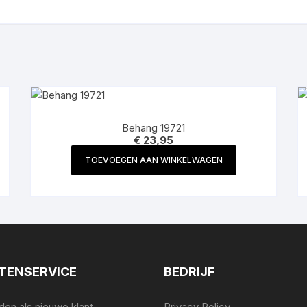
Behang 19721
€
23,95
TOEVOEGEN AAN WINKELWAGEN
TENSERVICE
BEDRIJF
en als nieuwe klant
Privacy Policy