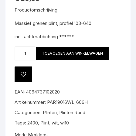
Productomschrijving
Massief grenen plint, profiel 103-640
incl. achterafdichting ******
WL10
TOEVOEGEN AAN WINKELWAGEN
18x80mm
wit
ROND
TOEVOEGEN
#
AAN
VERLANGLIJST
606
EAN:
4064737102020
NIEUW
aantal
Artikelnummer:
PAR19016WL_606H
Categorieën:
Plinten
,
Plinten Rond
Tags:
2400
,
Plint
,
wit
,
wl10
Merk:
Merkloos