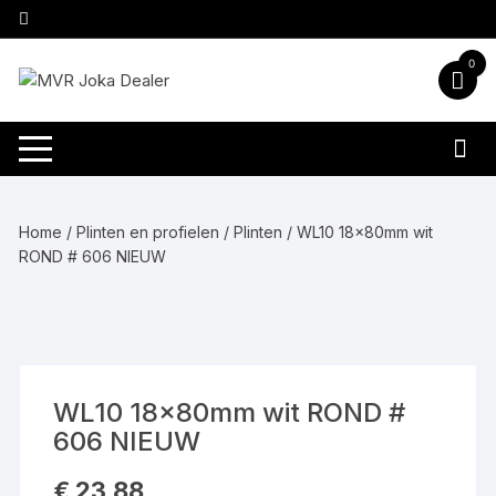
Ga
naar
inhoud
0
Home
/
Plinten en profielen
/
Plinten
/ WL10 18x80mm wit
ROND # 606 NIEUW
WL10 18x80mm wit ROND #
606 NIEUW
€
23,88