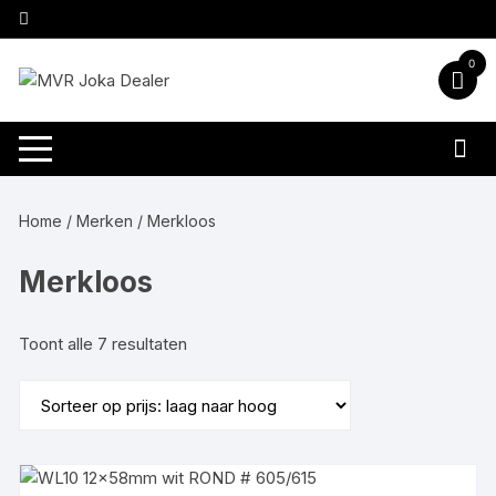
Ga
naar
inhoud
0
Home
/ Merken / Merkloos
Merkloos
Gesorteerd
Toont alle 7 resultaten
op
prijs:
laag
naar
hoog