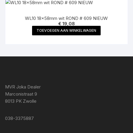
WL10 18x58mm wit ROND # 609 NIEUW
€
19,08
TOEVOEGEN AAN WINKELWAGEN
MVR Joka Dealer
Marconistraat 9
8013 PK Zwolle
038-3375887