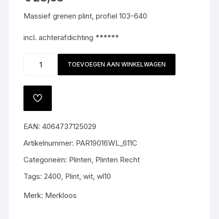
Massief grenen plint, profiel 103-640
incl. achterafdichting ******
WL10
TOEVOEGEN AAN WINKELWAGEN
16x96mm
wit
Vierkant
TOEVOEGEN
#
AAN
VERLANGLIJST
640
EAN:
4064737125029
NIEUW
aantal
Artikelnummer:
PAR19016WL_611C
Categorieën:
Plinten
,
Plinten Recht
Tags:
2400
,
Plint
,
wit
,
wl10
Merk:
Merkloos