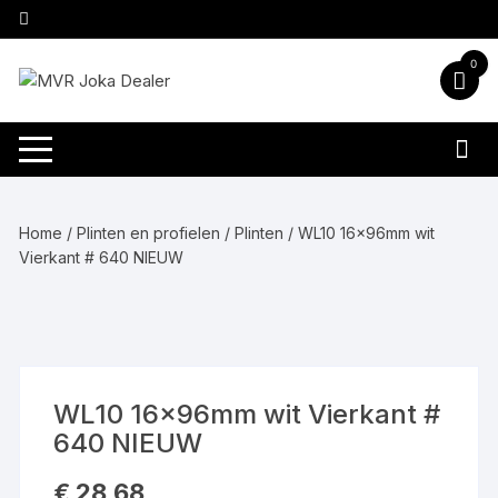
Ga
naar
inhoud
0
Home
/
Plinten en profielen
/
Plinten
/ WL10 16x96mm wit
Vierkant # 640 NIEUW
WL10 16x96mm wit Vierkant #
640 NIEUW
€
28,68