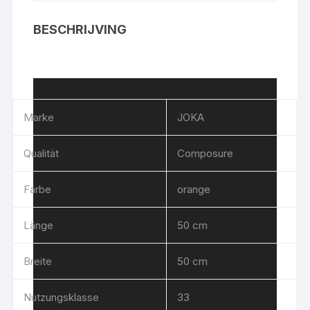
BESCHRIJVING
Marke
JOKA
Qualität
Composure
Farbe
orange
Länge
50 cm
Breite
50 cm
Nutzungsklasse
33