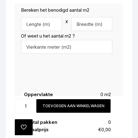
Bereken het benodigd aantal m2
x
Of weet u het aantal m2 ?
Oppervlakte
0
m2
Snijverlies (
8
%)
0
m2
Kleur
TOEVOEGEN AAN WINKELWAGEN
Totaal
0
m2
3072
aantal
Aantal pakken
0
TOEVOEGEN
Totaalprijs
€0,00
AAN