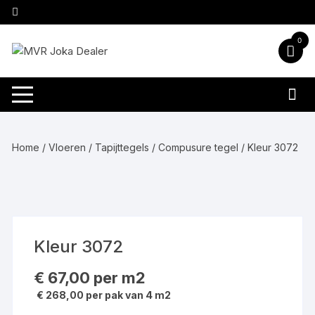
Ga
naar
inhoud
0
Home
/
Vloeren
/
Tapijttegels
/
Compusure tegel
/ Kleur 3072
Kleur 3072
€
67,00
per m2
€ 268,00 per pak van 4 m2