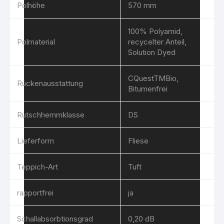
Polhöhe
570 mm
100% Polyamid,
Polmaterial
recycelter Anteil,
Solution Dyed
CQuestTMBio,
Rückenausstattung
Bitumenfrei
Rutschhemmklasse
DS
Lieferform
Fliese
Teppich-Art
Tuft
rapportfrei
ja
Schallabsorbtionsgrad
0,20 dB