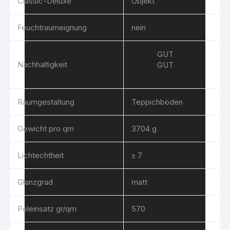
Classic-Deluxe
Objekt
Feuchtraumeignung
nein
GUT
Nachhaltigkeit
GUT
Raumgestaltung
Teppichböden
Gewicht pro qm
3704 g
Lichtechtheit
≥ 7
Glanzgrad
matt
Poleinsatz gr/qm
570