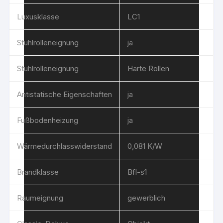
Luxusklasse
LC1
Stuhlrolleneignung
ja
Stuhlrolleneignung
Harte Rollen
Antistatische Eigenschaften
ja
Fußbodenheizung
ja
Wärmedurchlasswiderstand
0,081 K/W
Brandklasse
Bfl-s1
Raumeignung
gewerblich