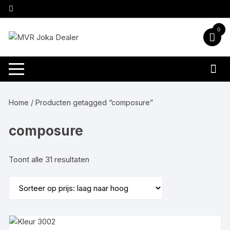
Ga
naar
inhoud
0
Home
/ Producten getagged “composure”
composure
Gesorteerd
Toont alle 31 resultaten
op
prijs:
laag
naar
hoog