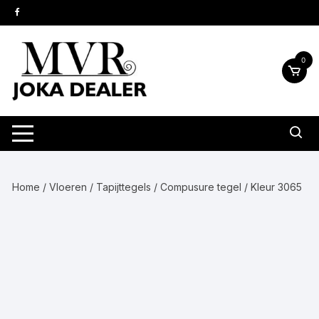
Ga
naar
inhoud
0
Home
/
Vloeren
/
Tapijttegels
/
Compusure tegel
/ Kleur 3065