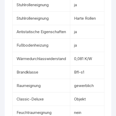
Stuhlrolleneignung
ja
Stuhlrolleneignung
Harte Rollen
Antistatische Eigenschaften
ja
Fußbodenheizung
ja
Wärmedurchlasswiderstand
0,081 K/W
Brandklasse
Bfl-s1
Raumeignung
gewerblich
Classic-Deluxe
Objekt
Feuchtraumeignung
nein