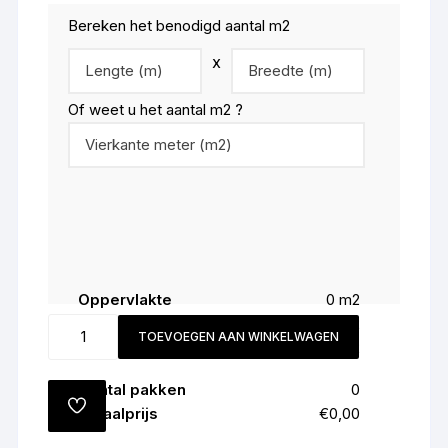
Bereken het benodigd aantal m2
x
Of weet u het aantal m2 ?
Oppervlakte
0
m2
Snijverlies (
8
%)
0
m2
Kleur
TOEVOEGEN AAN WINKELWAGEN
Totaal
0
m2
3065
aantal
Aantal pakken
0
TOEVOEGEN
Totaalprijs
€0,00
AAN
VERLANGLIJST