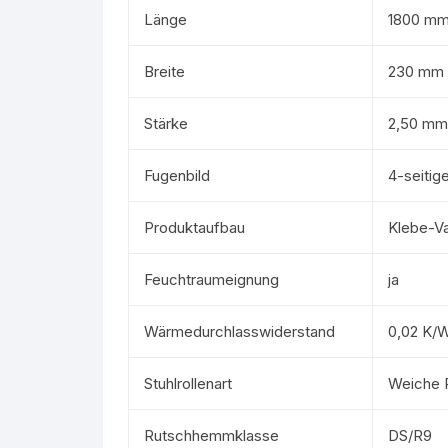
Länge
1800 m
Breite
230 mm
Stärke
2,50 mm
Fugenbild
4-seitig
Produktaufbau
Klebe-Va
Feuchtraumeignung
ja
Wärmedurchlasswiderstand
0,02 K/
Stuhlrollenart
Weiche 
Rutschhemmklasse
DS/R9