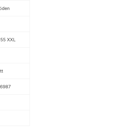
öden
555 XXL
tt
26987