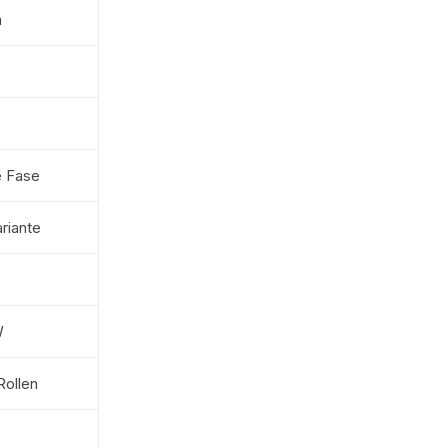
m
e Fase
riante
W
Rollen