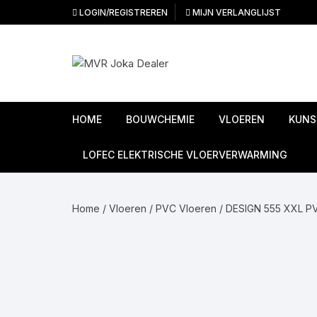
Ga
LOGIN/REGISTREREN
MIJN VERLANGLIJST
naar
inhoud
HOME
BOUWCHEMIE
VLOEREN
KUNS
Ondervloeren
LOFEC ELEKTRISCHE VLOERVERWARMING
PVC Vloeren
Home
/
Vloeren
/
PVC Vloeren
/
DESIGN 555 XXL P
Linoleum vloeren
Laminaat vloeren
Tapijttegels