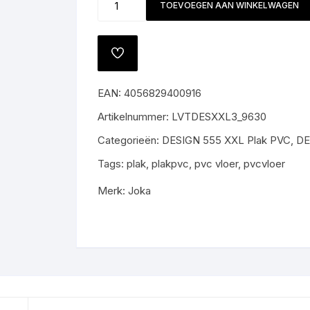
TOEVOEGEN AAN WINKELWAGEN
Fog
Oak
All-
TOEVOEGEN
in
AAN
VERLANGLIJST
prijs
EAN:
4056829400916
€57,95,-
m2
Artikelnummer:
LVTDESXXL3_9630
gratis
Categorieën:
DESIGN 555 XXL Plak PVC
,
DE
gelegd
aantal
Tags:
plak
,
plakpvc
,
pvc vloer
,
pvcvloer
Merk:
Joka