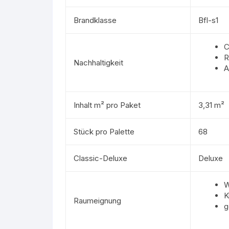
Brandklasse
Bfl-s1
C
R
Nachhaltigkeit
A
Inhalt m² pro Paket
3,31 m²
Stück pro Palette
68
Classic-Deluxe
Deluxe
W
K
Raumeignung
g