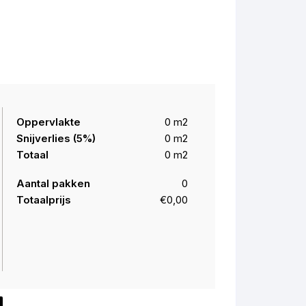
Chevron Isocore
Vierkante tegel
Vierkante tegel Isocore
Rechthoekige tegel
Rechthoekige Tegel Isocore
Oppervlakte
0
m2
Snijverlies (
5
%)
0
m2
Totaal
0
m2
Aantal pakken
0
Totaalprijs
€0,00