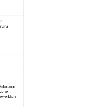
E
EACH
+
ohnraum
üche
ewerblich