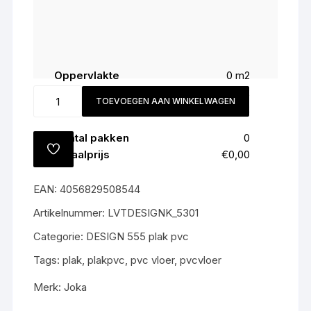
Oppervlakte
0
m2
Snijverlies (
5
%)
0
m2
5301
TOEVOEGEN AAN WINKELWAGEN
Totaal
0
m2
Perfect
Sugar
Aantal pakken
0
Oak
TOEVOEGEN
Totaalprijs
€0,00
All-
AAN
VERLANGLIJST
in
EAN:
4056829508544
prijs
€55,-
Artikelnummer:
LVTDESIGNK_5301
m2
Categorie:
DESIGN 555 plak pvc
gratis
gelegd
Tags:
plak
,
plakpvc
,
pvc vloer
,
pvcvloer
aantal
Merk:
Joka