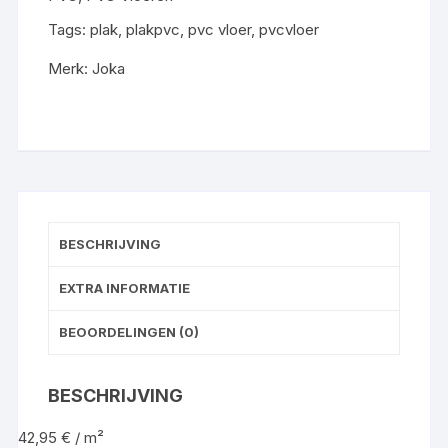
gelegd
aantal
Tags:
plak
,
plakpvc
,
pvc vloer
,
pvcvloer
Merk:
Joka
BESCHRIJVING
EXTRA INFORMATIE
BEOORDELINGEN (0)
BESCHRIJVING
42,95 € / m²