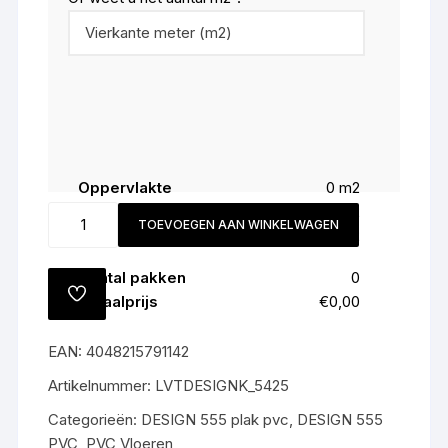
Oppervlakte
0
m2
Snijverlies (
5
%)
0
m2
5425
TOEVOEGEN AAN WINKELWAGEN
Totaal
0
m2
African
Grey
Aantal pakken
0
Oak
TOEVOEGEN
Totaalprijs
€0,00
All-
AAN
VERLANGLIJST
in
EAN:
4048215791142
prijs
€55,-
Artikelnummer:
LVTDESIGNK_5425
m2
Categorieën:
DESIGN 555 plak pvc
,
DESIGN 555
gratis
PVC
,
PVC Vloeren