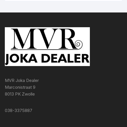
MVR Joka Dealer
Marconistraat 9
8013 PK Zwolle
038-3375887