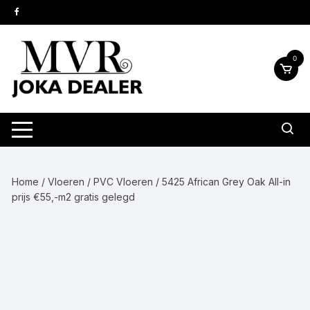
Ga
naar
inhoud
0
Home
/
Vloeren
/
PVC Vloeren
/ 5425 African Grey Oak All-in
prijs €55,-m2 gratis gelegd