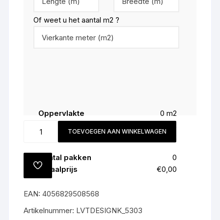
Of weet u het aantal m2 ?
Oppervlakte
0
m2
Snijverlies (
5
%)
0
m2
5303
TOEVOEGEN AAN WINKELWAGEN
Totaal
0
m2
Perfect
Grey
Aantal pakken
0
Oak
TOEVOEGEN
Totaalprijs
€0,00
All-
AAN
VERLANGLIJST
in
EAN:
4056829508568
prijs
€55,-
Artikelnummer:
LVTDESIGNK_5303
m2