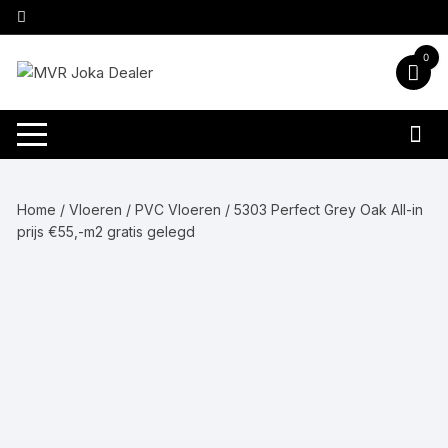
Ga
naar
inhoud
0
Home
/
Vloeren
/
PVC Vloeren
/ 5303 Perfect Grey Oak All-in
prijs €55,-m2 gratis gelegd