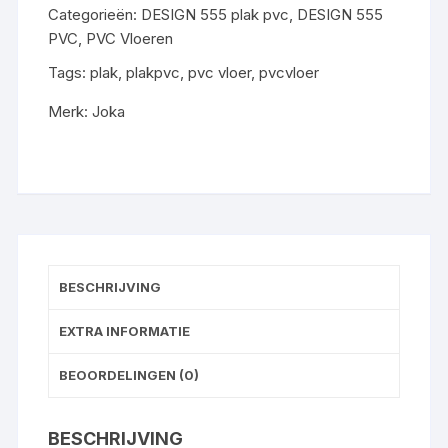
Categorieën:
DESIGN 555 plak pvc
,
DESIGN 555
gratis
PVC
,
PVC Vloeren
gelegd
aantal
Tags:
plak
,
plakpvc
,
pvc vloer
,
pvcvloer
Merk:
Joka
BESCHRIJVING
EXTRA INFORMATIE
BEOORDELINGEN (0)
BESCHRIJVING