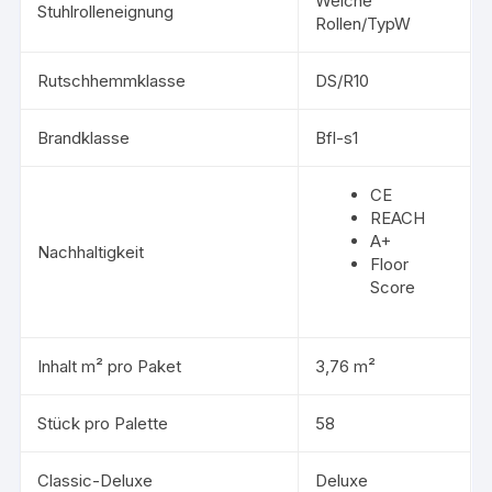
Weiche
Stuhlrolleneignung
Rollen/TypW
Rutschhemmklasse
DS/R10
Brandklasse
Bfl-s1
CE
REACH
A+
Nachhaltigkeit
Floor
Score
Inhalt m² pro Paket
3,76 m²
Stück pro Palette
58
Classic-Deluxe
Deluxe