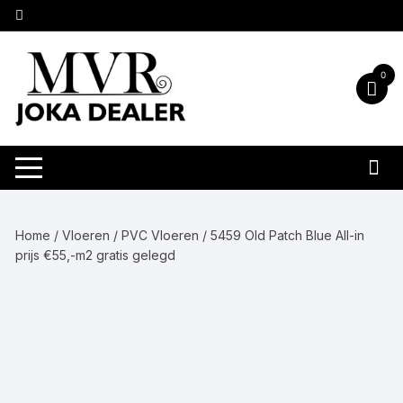
Ga
naar
inhoud
0
Home
/
Vloeren
/
PVC Vloeren
/ 5459 Old Patch Blue All-in
prijs €55,-m2 gratis gelegd