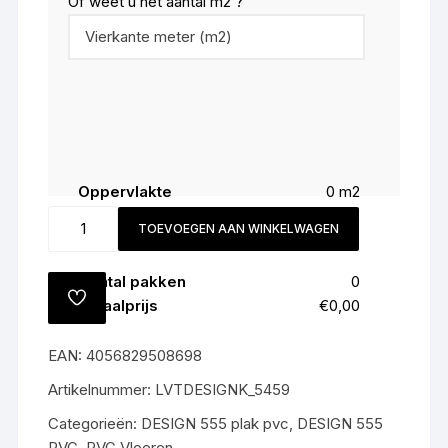
Of weet u het aantal m2 ?
Oppervlakte
0
m2
Snijverlies (
5
%)
0
m2
5459
TOEVOEGEN AAN WINKELWAGEN
Totaal
0
m2
Old
Patch
Aantal pakken
0
Blue
TOEVOEGEN
Totaalprijs
€0,00
All-
AAN
VERLANGLIJST
in
EAN:
4056829508698
prijs
€55,-
Artikelnummer:
LVTDESIGNK_5459
m2
Categorieën:
DESIGN 555 plak pvc
,
DESIGN 555
gratis
PVC
,
PVC Vloeren