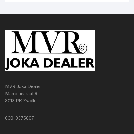
MVR Joka Dealer
Marconistraat 9
8013 PK Zwolle
038-3375887