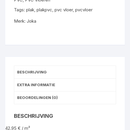
gelegd
aantal
Tags:
plak
,
plakpvc
,
pvc vloer
,
pvcvloer
Merk:
Joka
BESCHRIJVING
EXTRA INFORMATIE
BEOORDELINGEN (0)
BESCHRIJVING
42,95 € / m²