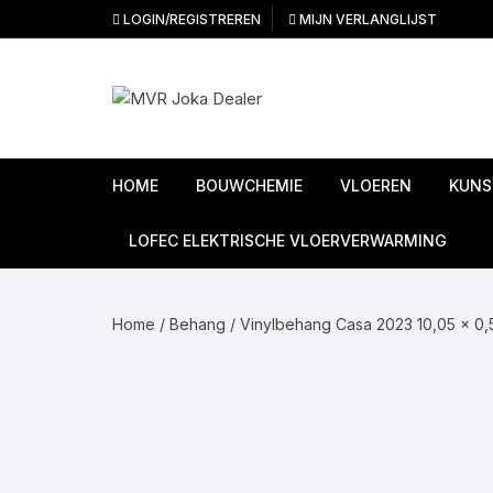
Ga
LOGIN/REGISTREREN
MIJN VERLANGLIJST
naar
inhoud
HOME
BOUWCHEMIE
VLOEREN
KUNS
Ondervloeren
LOFEC ELEKTRISCHE VLOERVERWARMING
PVC Vloeren
Home
/
Behang
/
Vinylbehang Casa 2023 10,05 x 0,
Linoleum vloeren
Laminaat vloeren
Tapijttegels