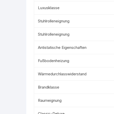
Luxusklasse
Stuhlrolleneignung
Stuhlrolleneignung
Antistatische Eigenschaften
Fußbodenheizung
Wärmedurchlasswiderstand
Brandklasse
Raumeignung
Classic-Deluxe