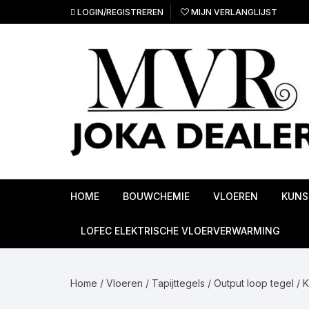
Ga
LOGIN/REGISTREREN
MIJN VERLANGLIJST
naar
inhoud
HOME
BOUWCHEMIE
VLOEREN
KUNS
Ondervloeren
LOFEC ELEKTRISCHE VLOERVERWARMING
PVC Vloeren
Home
/
Vloeren
/
Tapijttegels
/
Output loop tegel
/ K
Linoleum vloeren