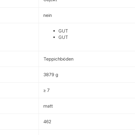
nein
GUT
GUT
Teppichböden
3879 g
≥ 7
matt
462