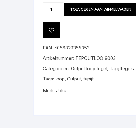
Kleur
TOEVOEGEN AAN WINKELWAGEN
9003
aantal
TOEVOEGEN
AAN
VERLANGLIJST
EAN:
4056829355353
Artikelnummer:
TEPOUTLOO_9003
Categorieën:
Output loop tegel
,
Tapijttegels
Tags:
loop
,
Output
,
tapijt
Merk:
Joka