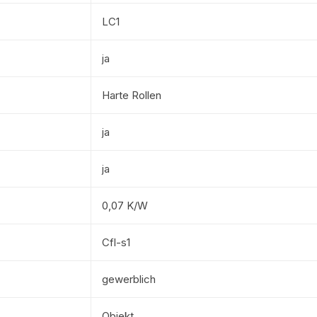
LC1
ja
Harte Rollen
ja
ja
0,07 K/W
Cfl-s1
gewerblich
Objekt