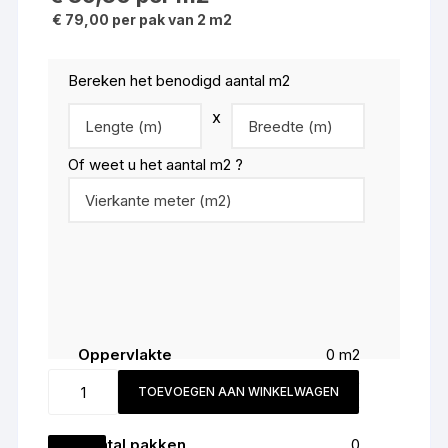
€ 79,00 per pak van 2 m2
Bereken het benodigd aantal m2
x
Of weet u het aantal m2 ?
Oppervlakte
0
m2
Snijverlies (
5
%)
0
m2
Jokalino
TOEVOEGEN AAN WINKELWAGEN
Totaal
0
m2
kleur
1007
Aantal pakken
0