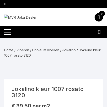
Ga
naar
inhoud
0
Home
/
Vloeren
/
Linoleum vloeren
/
Jokalino
/ Jokalino kleur
1007 rosato 3120
Jokalino kleur 1007 rosato
3120
€
39,50
per m2