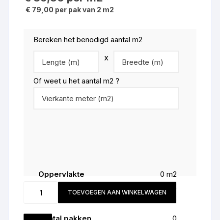
€ 79,00 per pak van 2 m2
Bereken het benodigd aantal m2
x
Of weet u het aantal m2 ?
Oppervlakte
0
m2
Snijverlies (
5
%)
0
m2
Jokalino
TOEVOEGEN AAN WINKELWAGEN
Totaal
0
m2
kleur
1001
Aantal pakken
0