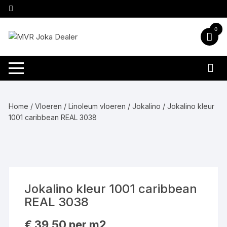
Ga
naar
inhoud
0
Home
/
Vloeren
/
Linoleum vloeren
/
Jokalino
/ Jokalino kleur
1001 caribbean REAL 3038
Jokalino kleur 1001 caribbean
REAL 3038
€
39,50
per m2