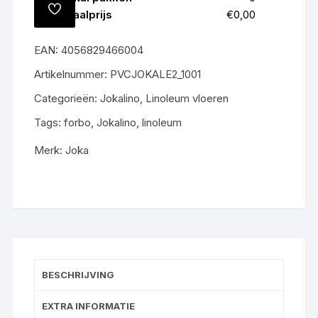
caribbean
TOEVOEGEN
Totaalprijs
€0,00
REAL
AAN
VERLANGLIJST
3038
EAN:
4056829466004
aantal
Artikelnummer:
PVCJOKALE2_1001
Categorieën:
Jokalino
,
Linoleum vloeren
Tags:
forbo
,
Jokalino
,
linoleum
Merk:
Joka
BESCHRIJVING
EXTRA INFORMATIE