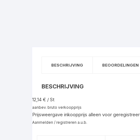
BESCHRIJVING
BEOORDELINGEN 
BESCHRIJVING
12,14 € / St
aanbev. bruto verkoopprijs
Prijsweergave inkoopprijs alleen voor geregistreer
Aanmelden / registreren a.u.b.