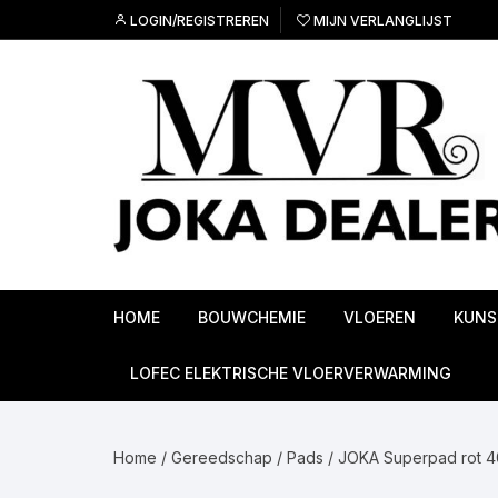
Ga
LOGIN/REGISTREREN
MIJN VERLANGLIJST
naar
inhoud
HOME
BOUWCHEMIE
VLOEREN
KUNS
Ondervloeren
LOFEC ELEKTRISCHE VLOERVERWARMING
PVC Vloeren
Home
/
Gereedschap
/
Pads
/ JOKA Superpad rot 
Linoleum vloeren