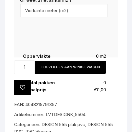
Of weet u het aantal m2 ?
Oppervlakte
0
m2
Snijverlies (
5
%)
0
m2
5504
TOEVOEGEN AAN WINKELWAGEN
Totaal
0
m2
Cottage
Oak
Aantal pakken
0
All-
TOEVOEGEN
Totaalprijs
€0,00
in
AAN
VERLANGLIJST
prijs
EAN:
4048215791357
€55,-
m2
Artikelnummer:
LVTDESIGNK_5504
gratis
Categorieën:
DESIGN 555 plak pvc
,
DESIGN 555
gelegd
PVC
,
PVC Vloeren