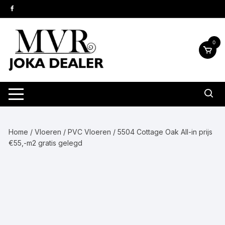
Ga
naar
inhoud
0
Home
/
Vloeren
/
PVC Vloeren
/ 5504 Cottage Oak All-in prijs
€55,-m2 gratis gelegd