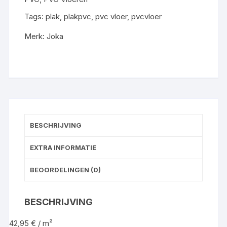
aantal
Tags:
plak
,
plakpvc
,
pvc vloer
,
pvcvloer
Merk:
Joka
BESCHRIJVING
EXTRA INFORMATIE
BEOORDELINGEN (0)
BESCHRIJVING
42,95 € / m²