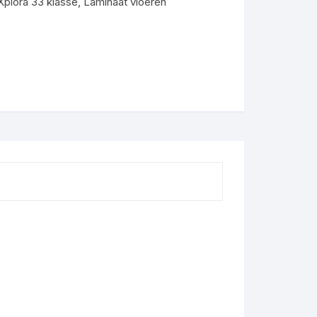
plora 33 klasse
,
Laminaat vloeren