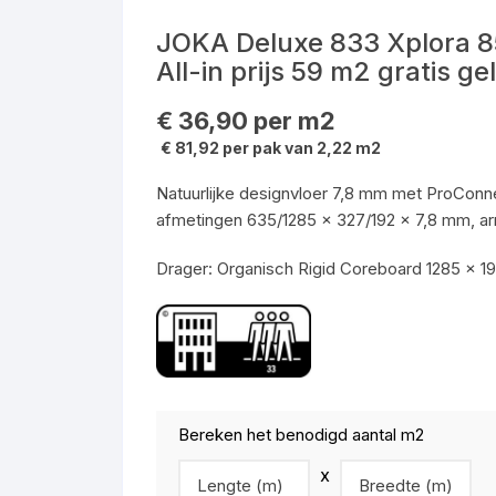
Elemental P
Vliesbehang Thuis 2023
Plinten Fase
DESIGN 555 XXL PVC
JOKA Deluxe CITY 431 ND
DESIGN 555
DESIGN 555
Schuurmid
JOKA Deluxe 833 Xplora 8
x 0,53 m
Elemental Mu
All-in prijs 59 m2 gratis g
LVT HomeLine 55
JOKA SKYLINE Deluxe 532
Compusure tegel
DESIGN 555
Werkkledi
ND
€
36,90
per m2
loeren
Output loop tegel
JOKA Deluxe 833 Xplora 33
€ 81,92 per pak van 2,22 m2
JOKA SKYLINE Deluxe 532
klasse
BD
Output lines tegel
Natuurlijke designvloer 7,8 mm met ProConne
Design 230 Aquaclick
afmetingen 635/1285 x 327/192 x 7,8 mm, ar
JOKA SKYLINE Deluxe 532
FD
Drager: Organisch Rigid Coreboard 1285 x 19
JOKA SKYLINE Deluxe 532
MD
WESTSIDE Deluxe ND
Bereken het benodigd aantal m2
MADISON Klassiek LD
x