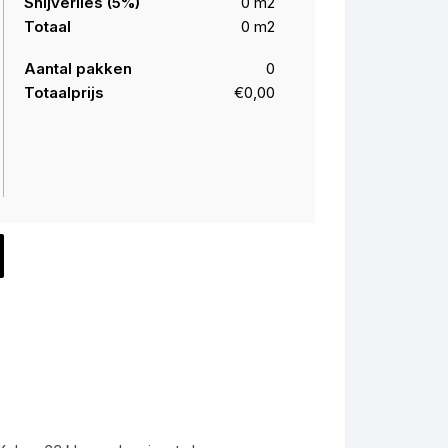
Snijverlies (
5
%)
0
m2
Totaal
0
m2
Aantal pakken
0
Totaalprijs
€0,00