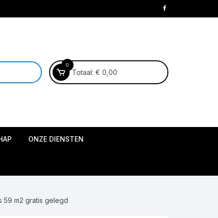
0
Totaal:
€
0,00
HAP
ONZE DIENSTEN
10,05
len
by Aspecta
23
ner
s 59 m2 gratis gelegd
 plak pvc
smiddelen