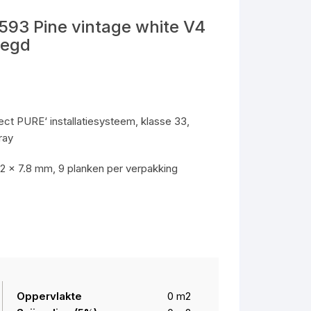
lak
Plank XL
 10,05
 click pvc
 XXL Plak PVC
delen
593 Pine vintage white V4
ltilayer (click)
Visgraat Elemental
Plank XL Isocore
elegd
 Visgraat
ng
Visgraat Isocore
Chevron
Chevron Isocore
Vierkante tegel
ct PURE‘ installatiesysteem, klasse 33,
Vierkante tegel Isocore
Rechthoekige tegel
ray
Rechthoekige Tegel Isocore
2 x 7.8 mm, 9 planken per verpakking
Oppervlakte
0
m2