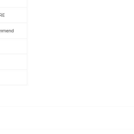
RE
immend