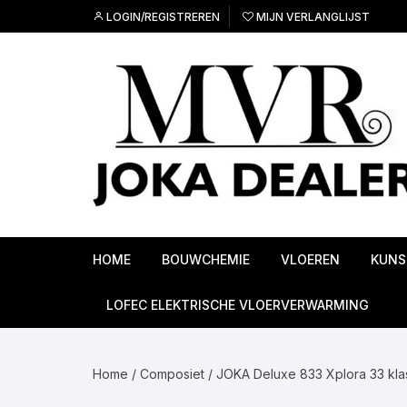
Ga
LOGIN/REGISTREREN
MIJN VERLANGLIJST
naar
inhoud
HOME
BOUWCHEMIE
VLOEREN
KUNS
Ondervloeren
LOFEC ELEKTRISCHE VLOERVERWARMING
PVC Vloeren
Home
/
Composiet
/
JOKA Deluxe 833 Xplora 33 kla
Linoleum vloeren