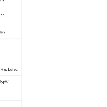
ich
den
H u. Lofec
/TypW