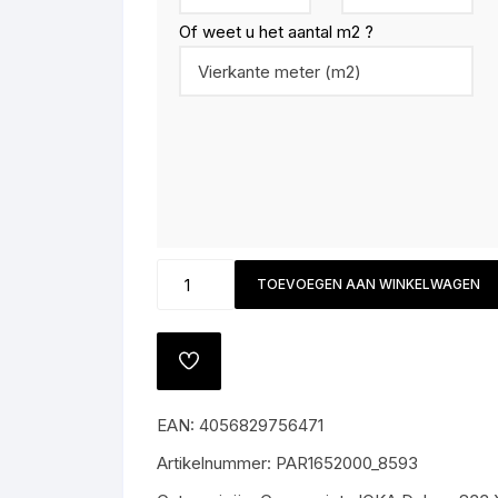
Of weet u het aantal m2 ?
JOKA
TOEVOEGEN AAN WINKELWAGEN
Deluxe
833
Xplora
TOEVOEGEN
8593
AAN
VERLANGLIJST
Pine
EAN:
4056829756471
vintage
white
Artikelnummer:
PAR1652000_8593
V4