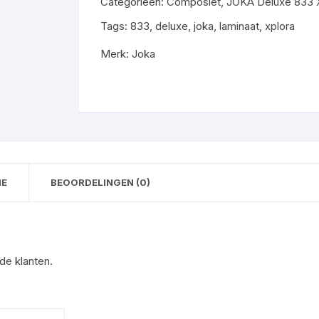
Categorieën:
Composiet
,
JOKA Deluxe 833 X
All-
in
Tags:
833
,
deluxe
,
joka
,
laminaat
,
xplora
prijs
Merk:
Joka
59
m2
gratis
gelegd
aantal
IE
BEOORDELINGEN (0)
de klanten.