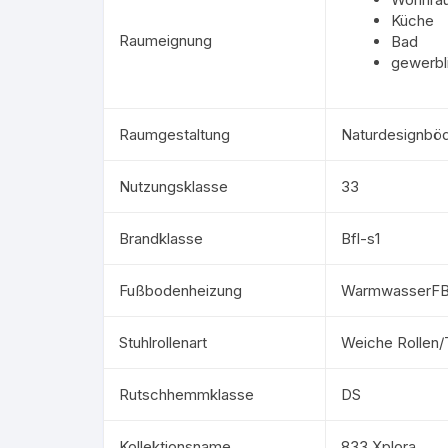
Küche
Raumeignung
Bad
gewerbl
Raumgestaltung
Naturdesignbö
Nutzungsklasse
33
Brandklasse
Bfl-s1
Fußbodenheizung
WarmwasserFB
Stuhlrollenart
Weiche Rollen
Rutschhemmklasse
DS
Kollektionsname
833 Xplora