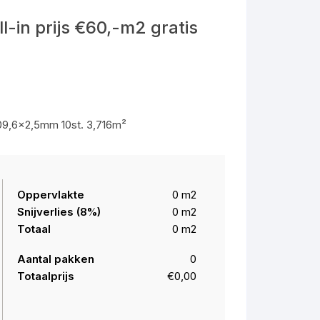
lak
Plank XL
 10,05
 click pvc
 XXL Plak PVC
delen
l-in prijs €60,-m2 gratis
ltilayer (click)
Visgraat Elemental
Plank XL Isocore
 Visgraat
ng
Visgraat Isocore
Chevron
Chevron Isocore
Vierkante tegel
09,6×2,5mm 10st. 3,716m²
Vierkante tegel Isocore
Rechthoekige tegel
Rechthoekige Tegel Isocore
Oppervlakte
0
m2
Snijverlies (
8
%)
0
m2
Totaal
0
m2
Aantal pakken
0
Totaalprijs
€0,00