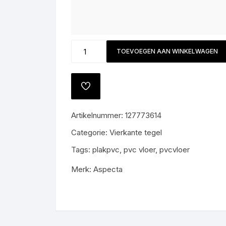
D736114X
TOEVOEGEN AAN WINKELWAGEN
Worn
Scr.
Boji
TOEVOEGEN
All-
AAN
VERLANGLIJST
in
Artikelnummer:
127773614
prijs
€60,-
Categorie:
Vierkante tegel
m2
Tags:
plakpvc
,
pvc vloer
,
pvcvloer
gratis
gelegd
Merk:
Aspecta
aantal