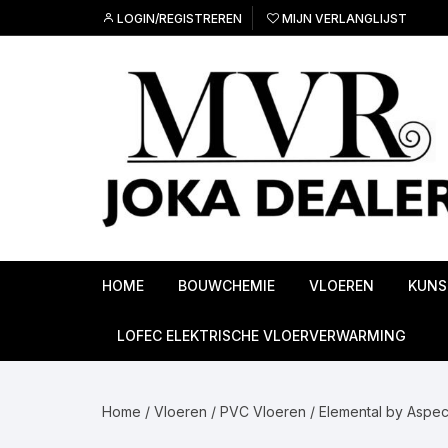
Ga
LOGIN/REGISTREREN
MIJN VERLANGLIJST
naar
inhoud
HOME
BOUWCHEMIE
VLOEREN
KUNS
Ondervloeren
LOFEC ELEKTRISCHE VLOERVERWARMING
PVC Vloeren
Home
/
Vloeren
/
PVC Vloeren
/
Elemental by Aspec
Linoleum vloeren