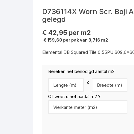
Elemental P
Vliesbehang Thuis 2023
Plinten Fase
DESIGN 555 XXL PVC
JOKA Deluxe CITY 431 ND
DESIGN 555
DESIGN 555
Schuurmid
D736114X Worn Scr. Boji Al
x 0,53 m
Elemental Mu
gelegd
LVT HomeLine 55
JOKA SKYLINE Deluxe 532
Compusure tegel
DESIGN 555
Werkkledi
ND
€
42,95
per m2
loeren
Output loop tegel
JOKA Deluxe 833 Xplora 33
€ 159,60 per pak van 3,716 m2
JOKA SKYLINE Deluxe 532
klasse
BD
Output lines tegel
Elemental DB Squared Tile 0,55PU 609,6×6
Design 230 Aquaclick
JOKA SKYLINE Deluxe 532
FD
Bereken het benodigd aantal m2
x
JOKA SKYLINE Deluxe 532
MD
Of weet u het aantal m2 ?
WESTSIDE Deluxe ND
MADISON Klassiek LD