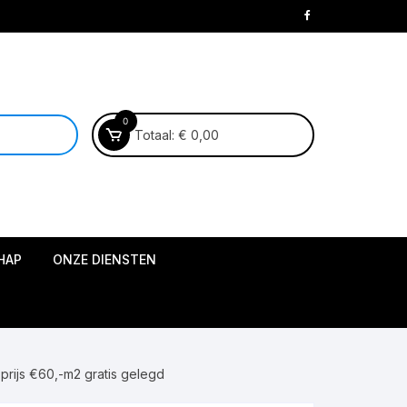
0
Totaal:
€
0,00
HAP
ONZE DIENSTEN
10,05
len
by Aspecta
23
ner
 prijs €60,-m2 gratis gelegd
 plak pvc
smiddelen