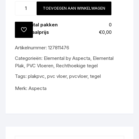
Snijverlies (
8
%)
0
m2
D611476X
TOEVOEGEN AAN WINKELWAGEN
Totaal
0
m2
Ambient
All-
Aantal pakken
0
in
TOEVOEGEN
Totaalprijs
€0,00
prijs
AAN
VERLANGLIJST
€60,-
Artikelnummer:
127811476
m2
gratis
Categorieën:
Elemental by Aspecta
,
Elemental
gelegd
Plak
,
PVC Vloeren
,
Rechthoekige tegel
aantal
Tags:
plakpvc
,
pvc vloer
,
pvcvloer
,
tegel
Merk:
Aspecta