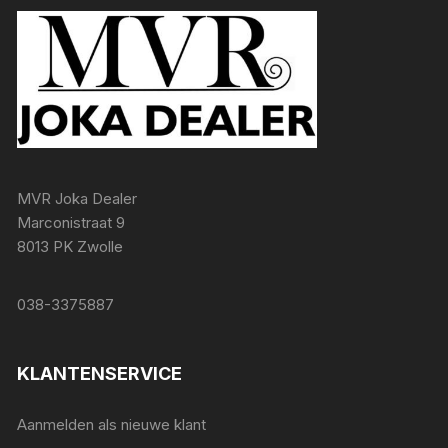
MVR Joka Dealer
Marconistraat 9
8013 PK Zwolle
038-3375887
KLANTENSERVICE
Aanmelden als nieuwe klant