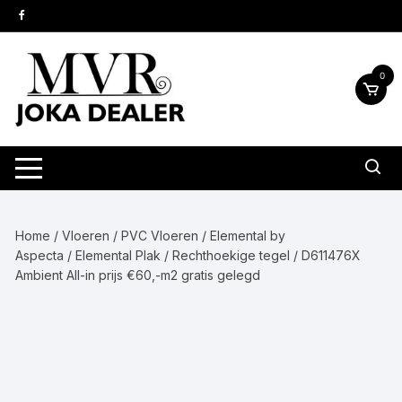
Ga
naar
inhoud
0
Home
/
Vloeren
/
PVC Vloeren
/
Elemental by
Aspecta
/
Elemental Plak
/
Rechthoekige tegel
/ D611476X
Ambient All-in prijs €60,-m2 gratis gelegd