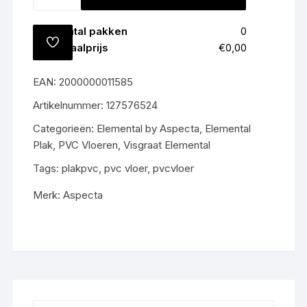
Totaal
0
m2
Bolsena
All-
Aantal pakken
0
in
TOEVOEGEN
Totaalprijs
€0,00
prijs
AAN
VERLANGLIJST
€70,-
EAN:
2000000011585
m2
gratis
Artikelnummer:
127576524
gelegd
Categorieën:
Elemental by Aspecta
,
Elemental
aantal
Plak
,
PVC Vloeren
,
Visgraat Elemental
Tags:
plakpvc
,
pvc vloer
,
pvcvloer
Merk:
Aspecta