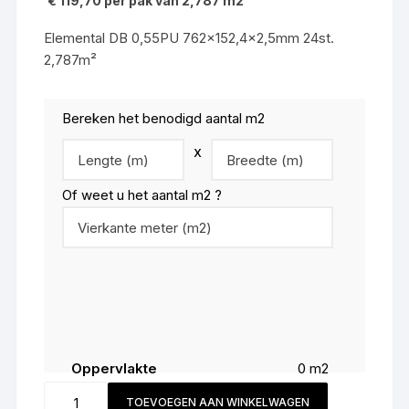
€ 119,70 per pak van 2,787 m2
Elemental DB 0,55PU 762×152,4×2,5mm 24st.
2,787m²
Bereken het benodigd aantal m2
x
Of weet u het aantal m2 ?
Oppervlakte
0
m2
Snijverlies (
10
%)
0
m2
D5HB76524X
TOEVOEGEN AAN WINKELWAGEN