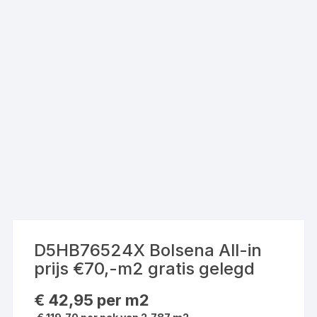
D5HB76524X Bolsena All-in
prijs €70,-m2 gratis gelegd
€
42,95
per m2