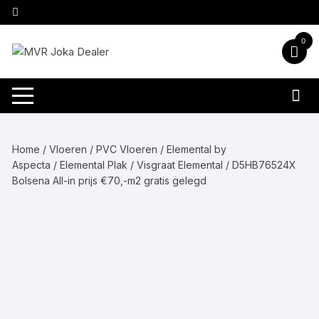
Ga
naar
inhoud
0
Home
/
Vloeren
/
PVC Vloeren
/
Elemental by
Aspecta
/
Elemental Plak
/
Visgraat Elemental
/ D5HB76524X
Bolsena All-in prijs €70,-m2 gratis gelegd