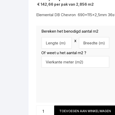
loeren
Output loop tegel
JOKA Deluxe 833 Xplora 33
€ 142,66 per pak van 2,856 m2
JOKA SKYLINE Deluxe 532
klasse
BD
Output lines tegel
Elemental DB Chevron 690x115x2,5mm 36st
Design 230 Aquaclick
JOKA SKYLINE Deluxe 532
FD
Bereken het benodigd aantal m2
x
JOKA SKYLINE Deluxe 532
MD
Of weet u het aantal m2 ?
WESTSIDE Deluxe ND
MADISON Klassiek LD
D5C76565X
TOEVOEGEN AAN WINKELWAGEN
0,55PU