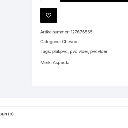
Como
All-
TOEVOEGEN
in
AAN
VERLANGLIJST
prijs
Artikelnummer:
127676565
€70,-
m2
Categorie:
Chevron
gratis
Tags:
plakpvc
,
pvc vloer
,
pvcvloer
gelegd
aantal
Merk:
Aspecta
EN (0)