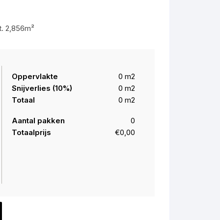
Chevron Isocore
Vierkante tegel
. 2,856m²
Vierkante tegel Isocore
Rechthoekige tegel
Rechthoekige Tegel Isocore
Oppervlakte
0
m2
Snijverlies (
10
%)
0
m2
Totaal
0
m2
Aantal pakken
0
Totaalprijs
€0,00