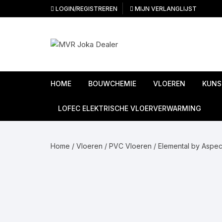
Ga
LOGIN/REGISTREREN
MIJN VERLANGLIJST
naar
inhoud
HOME
BOUWCHEMIE
VLOEREN
KUNS
Ondervloeren
LOFEC ELEKTRISCHE VLOERVERWARMING
PVC Vloeren
Home
/
Vloeren
/
PVC Vloeren
/
Elemental by Aspec
Linoleum vloeren
Laminaat vloeren
Tapijttegels