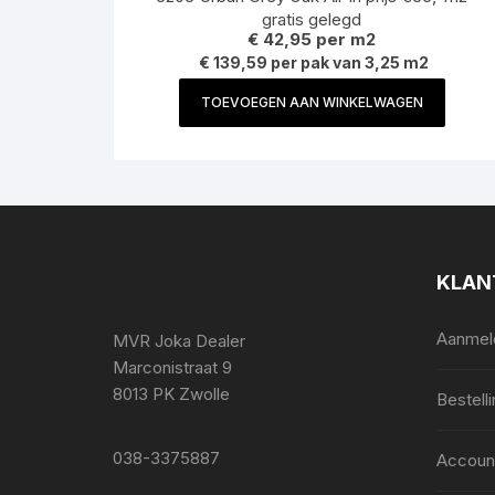
gratis gelegd
€
42,95
per m2
€ 139,59 per pak van 3,25 m2
TOEVOEGEN AAN WINKELWAGEN
KLAN
Aanmeld
MVR Joka Dealer
Marconistraat 9
8013 PK Zwolle
Bestell
038-3375887
Accoun