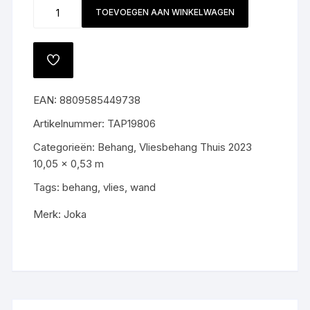
Behang
TOEVOEGEN AAN WINKELWAGEN
19806
aantal
TOEVOEGEN
AAN
VERLANGLIJST
EAN:
8809585449738
Artikelnummer:
TAP19806
Categorieën:
Behang
,
Vliesbehang Thuis 2023
10,05 x 0,53 m
Tags:
behang
,
vlies
,
wand
Merk:
Joka