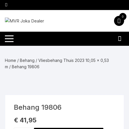
Ga
naar
inhoud
0
Home
/
Behang
/
Vliesbehang Thuis 2023 10,05 x 0,53
m
/ Behang 19806
Behang 19806
€
41,95