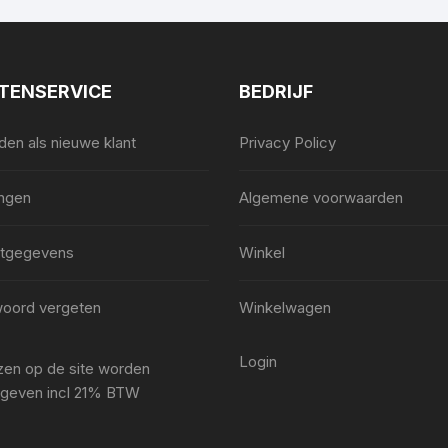
TENSERVICE
BEDRIJF
en als nieuwe klant
Privacy Policy
ingen
Algemene voorwaarden
tgegevens
Winkel
oord vergeten
Winkelwagen
Login
ijzen op de site worden
geven incl 21% BTW