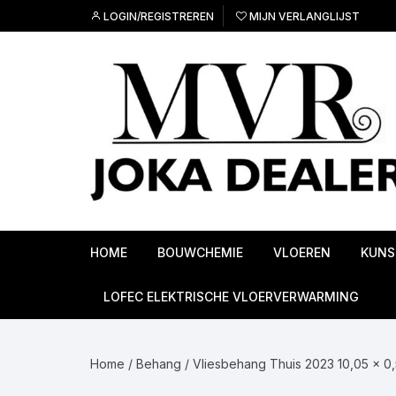
Ga
LOGIN/REGISTREREN
MIJN VERLANGLIJST
naar
inhoud
HOME
BOUWCHEMIE
VLOEREN
KUNS
Ondervloeren
LOFEC ELEKTRISCHE VLOERVERWARMING
PVC Vloeren
Home
/
Behang
/
Vliesbehang Thuis 2023 10,05 x 0
Linoleum vloeren