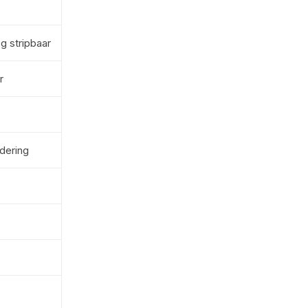
g stripbaar
r
dering