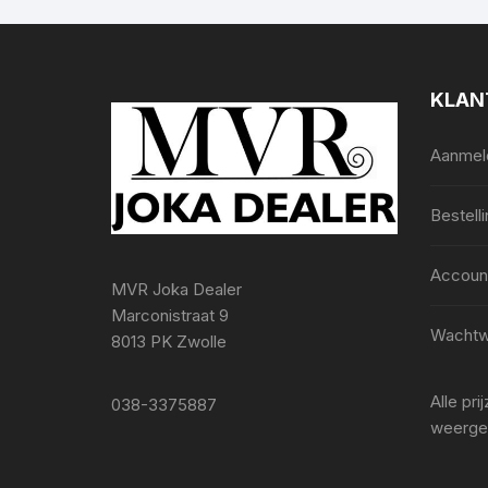
KLAN
Aanmeld
Bestell
Accoun
MVR Joka Dealer
Marconistraat 9
Wachtw
8013 PK Zwolle
Alle pr
038-3375887
weerge