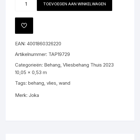
Behang
TOEVOEGEN AAN WINKELWAGEN
19729
aantal
TOEVOEGEN
AAN
VERLANGLIJST
EAN:
4001860326220
Artikelnummer:
TAP19729
Categorieën:
Behang
,
Vliesbehang Thuis 2023
10,05 x 0,53 m
Tags:
behang
,
vlies
,
wand
Merk:
Joka