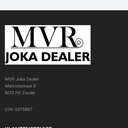
MVR Joka Dealer
Marconistraat 9
8013 PK Zwolle
038-3375887