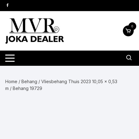
Ga
naar
inhoud
0
Home
/
Behang
/
Vliesbehang Thuis 2023 10,05 x 0,53
m
/ Behang 19729