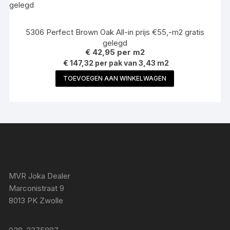
5306 Perfect Brown Oak All-in prijs €55,-m2 gratis
gelegd
€
42,95
per m2
€ 147,32 per pak van 3,43 m2
TOEVOEGEN AAN WINKELWAGEN
MVR Joka Dealer
Marconistraat 9
8013 PK Zwolle