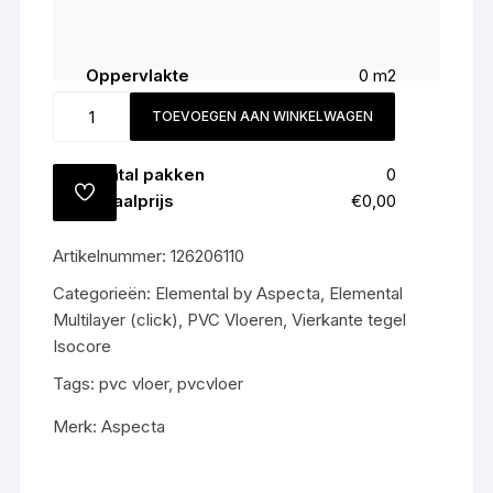
Oppervlakte
0
m2
Snijverlies (
8
%)
0
m2
85736110
TOEVOEGEN AAN WINKELWAGEN
Totaal
0
m2
Worn
Screed
Aantal pakken
0
Achat
TOEVOEGEN
Totaalprijs
€0,00
All-
AAN
VERLANGLIJST
in
Artikelnummer:
126206110
prijs
€69,50,-
Categorieën:
Elemental by Aspecta
,
Elemental
m2
Multilayer (click)
,
PVC Vloeren
,
Vierkante tegel
gratis
Isocore
gelegd
Tags:
pvc vloer
,
pvcvloer
aantal
Merk:
Aspecta