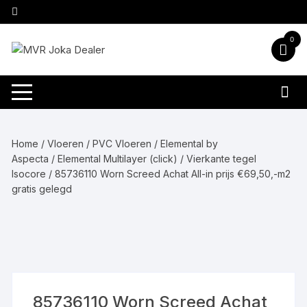
Ga
naar
inhoud
0
Home
/
Vloeren
/
PVC Vloeren
/
Elemental by
Aspecta
/
Elemental Multilayer (click)
/
Vierkante tegel
Isocore
/ 85736110 Worn Screed Achat All-in prijs €69,50,-m2
gratis gelegd
85736110 Worn Screed Achat