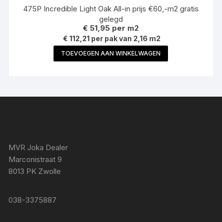
475P Incredible Light Oak All-in prijs €60,-m2 gratis
gelegd
€
51,95
per m2
€ 112,21 per pak van 2,16 m2
TOEVOEGEN AAN WINKELWAGEN
MVR Joka Dealer
Marconistraat 9
8013 PK Zwolle
038-3375887