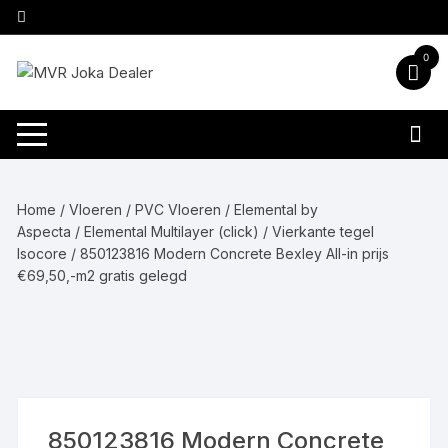
Ga
naar
inhoud
0
Home
/
Vloeren
/
PVC Vloeren
/
Elemental by
Aspecta
/
Elemental Multilayer (click)
/
Vierkante tegel
Isocore
/ 850123816 Modern Concrete Bexley All-in prijs
€69,50,-m2 gratis gelegd
850123816 Modern Concrete