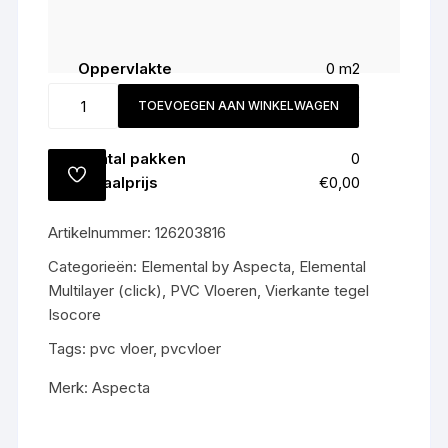
Oppervlakte
0
m2
Snijverlies (
8
%)
0
m2
850123816
TOEVOEGEN AAN WINKELWAGEN
Totaal
0
m2
Modern
Concrete
Aantal pakken
0
Bexley
TOEVOEGEN
Totaalprijs
€0,00
All-
AAN
VERLANGLIJST
in
Artikelnummer:
126203816
prijs
€69,50,-
Categorieën:
Elemental by Aspecta
,
Elemental
m2
Multilayer (click)
,
PVC Vloeren
,
Vierkante tegel
gratis
Isocore
gelegd
Tags:
pvc vloer
,
pvcvloer
aantal
Merk:
Aspecta