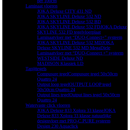
per 100cm
Laminaat vloeren
JOKA Deluxe CITY 431 ND
JOKA SKYLINE Deluxe 532 ND
JOKA SKYLINE Deluxe 532 BD
JOKA SKYLINE Deluxe 532 FD
JOKA Deluxe
SKYLINE 532 FD tegelvloerplaat
Laminaatvloer met “DUO-Connect+” systeem
JOKA SKYLINE Deluxe 532 MD
JOKA
Deluxe SKYLINE 532 MD MegaDiele
Laminaatvloer met “DUO-Connect +” systeem
WESTSIDE Deluxe ND
MADISON Klassiek LD
Tapijttegels
Compusure tegel
Compusure tegel 50x50cm
Quattro 24
Output loop tegel
OUTPUT LOOP tegel
50x50cm Quattro 24
Output lines tegel
Output lines tegel 50x50cm
Quattro 24
Watervaste click vloeren
JOKA Deluxe 833 Xplora 33 klasse
JOKA
Deluxe 833 Xplora 33 klasse natuurlijke
designvloer met PRO-C.PURE systeem
Design 230 Aquaclick