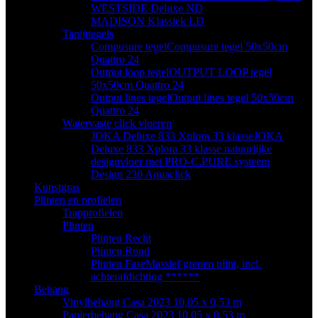
WESTSIDE Deluxe ND
MADISON Klassiek LD
Tapijttegels
Compusure tegel
Compusure tegel 50x50cm
Quattro 24
Output loop tegel
OUTPUT LOOP tegel
50x50cm Quattro 24
Output lines tegel
Output lines tegel 50x50cm
Quattro 24
Watervaste click vloeren
JOKA Deluxe 833 Xplora 33 klasse
JOKA
Deluxe 833 Xplora 33 klasse natuurlijke
designvloer met PRO-C.PURE systeem
Design 230 Aquaclick
Kunstgras
Plinten en profielen
Trapprofielen
Plinten
Plinten Recht
Plinten Rond
Plinten Fase
Massief grenen plint, incl.
achterafdichting ******
Behang
Vinylbehang Casa 2023 10,05 x 0,53 m
Papierbehang Casa 2023 10,05 x 0,53 m