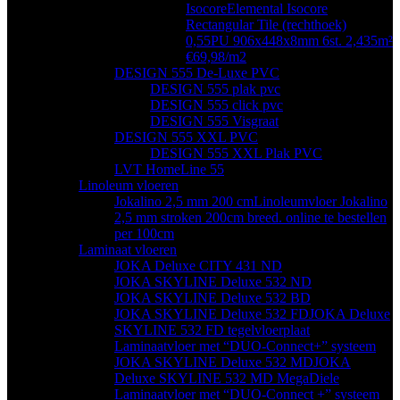
Isocore
Elemental Isocore
Rectangular Tile (rechthoek)
0,55PU 906x448x8mm 6st. 2,435m²
€69,98/m2
DESIGN 555 De-Luxe PVC
DESIGN 555 plak pvc
DESIGN 555 click pvc
DESIGN 555 Visgraat
DESIGN 555 XXL PVC
DESIGN 555 XXL Plak PVC
LVT HomeLine 55
Linoleum vloeren
Jokalino 2,5 mm 200 cm
Linoleumvloer Jokalino
2,5 mm stroken 200cm breed. online te bestellen
per 100cm
Laminaat vloeren
JOKA Deluxe CITY 431 ND
JOKA SKYLINE Deluxe 532 ND
JOKA SKYLINE Deluxe 532 BD
JOKA SKYLINE Deluxe 532 FD
JOKA Deluxe
SKYLINE 532 FD tegelvloerplaat
Laminaatvloer met “DUO-Connect+” systeem
JOKA SKYLINE Deluxe 532 MD
JOKA
Deluxe SKYLINE 532 MD MegaDiele
Laminaatvloer met “DUO-Connect +” systeem