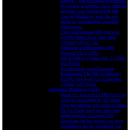
kleuren – van verzadigd warmbruin
tot koelere grijstinten. Deze collectie
beschikt over DroplockTM 400
voor de Multilayer serie die een
snelle en gemakkelijke montage
ondersteunt.
Chevron
Elemental DB Chevron
0,55PU 690x115x2,5mm 36st.
2,856m² €49,95 / m2
Vierkante tegel
Elemental DB
Squared Tile 0,55PU
609,6×609,6×2,5mm 10st. 3,716m²
€42,95/m2
Rechthoekige tegel
Elemental
Rectangular Tile DB (rechthoek)
0,55PU 914,4×457,2×2,5mm 8st.
3,344m² €42,95/m2
Elemental Multilayer (click)
Plank XL Isocore
ELEMENTAL by
Aspecta presenteert de XL Plank
voor een ultieme, blijvende ervaring.
De XL Plank heeft een innovatie,
slijtbestendige DuraspectTM-
afwerking die het gevoel van hout
combineert met de voordelen van