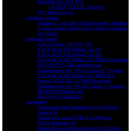
DESIGN 555 XXL PVC
DESIGN 555 XXL Plak PVC
LVT HomeLine 55
Linoleum vloeren
Jokalino 2,5 mm 200 cm
Linoleumvloer Jokalino
2,5 mm stroken 200cm breed. online te bestellen
per 100cm
Laminaat vloeren
JOKA Deluxe CITY 431 ND
JOKA SKYLINE Deluxe 532 ND
JOKA SKYLINE Deluxe 532 BD
JOKA SKYLINE Deluxe 532 FD
JOKA Deluxe
SKYLINE 532 FD tegelvloerplaat
Laminaatvloer met “DUO-Connect+” systeem
JOKA SKYLINE Deluxe 532 MD
JOKA
Deluxe SKYLINE 532 MD MegaDiele
Laminaatvloer met “DUO-Connect +” systeem
WESTSIDE Deluxe ND
MADISON Klassiek LD
Tapijttegels
Compusure tegel
Compusure tegel 50x50cm
Quattro 24
Output loop tegel
OUTPUT LOOP tegel
50x50cm Quattro 24
Output lines tegel
Output lines tegel 50x50cm