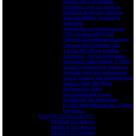
luxueus vinyl. De planken
beschikken over een uniek en
realistisch design met minimale
patroonherhaling. Sorteren op
Relevantie
Visgraat Isocore
Visgraat Isocore
720x120x8mm €69,98/m2
Chevron Isocore
Elemental Isocore
Chevron 690x120x8mm 22st.
1,821m² €85,00/m2 4-zijdige
microbevel , Isocore technologie,
Keramische lakafwerking, 0,55PU.
Inclusief geïntegreerde ondervloer.
Vierkante tegel Isocore
Elemental
Isocore Squared Tile 600x600x8mm
6stuks 2,16m² €69,98/m2
Rechthoekige Tegel
Isocore
Elemental Isocore
Rectangular Tile (rechthoek)
0,55PU 906x448x8mm 6st. 2,435m²
€69,98/m2
DESIGN 555 De-Luxe PVC
DESIGN 555 plak pvc
DESIGN 555 click pvc
DESIGN 555 Visgraat