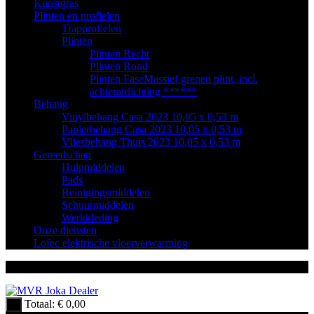
Kunstgras
Plinten en profielen
Trapprofielen
Plinten
Plinten Recht
Plinten Rond
Plinten Fase
Massief grenen plint, incl.
achterafdichting ******
Behang
Vinylbehang Casa 2023 10,05 x 0,53 m
Papierbehang Casa 2023 10,05 x 0,53 m
Vliesbehang Thuis 2023 10,05 x 0,53 m
Gereedschap
Hulpmiddelen
Pads
Reinigingsmiddelen
Schuurmiddelen
Werkkleding
Onze diensten
Lofec elektrische vloerverwarming
Totaal:
€
0,00
0