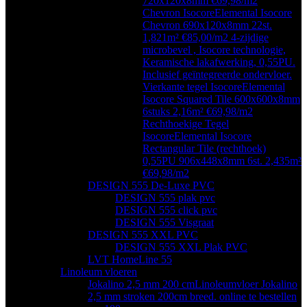
720x120x8mm €69,98/m2
Chevron Isocore
Elemental Isocore
Chevron 690x120x8mm 22st.
1,821m² €85,00/m2 4-zijdige
microbevel , Isocore technologie,
Keramische lakafwerking, 0,55PU.
Inclusief geïntegreerde ondervloer.
Vierkante tegel Isocore
Elemental
Isocore Squared Tile 600x600x8mm
6stuks 2,16m² €69,98/m2
Rechthoekige Tegel
Isocore
Elemental Isocore
Rectangular Tile (rechthoek)
0,55PU 906x448x8mm 6st. 2,435m²
€69,98/m2
DESIGN 555 De-Luxe PVC
DESIGN 555 plak pvc
DESIGN 555 click pvc
DESIGN 555 Visgraat
DESIGN 555 XXL PVC
DESIGN 555 XXL Plak PVC
LVT HomeLine 55
Linoleum vloeren
Jokalino 2,5 mm 200 cm
Linoleumvloer Jokalino
2,5 mm stroken 200cm breed. online te bestellen