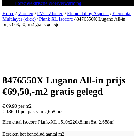
Lofec elektrische vloerverwarming
Home
/
Vloeren
/
PVC Vloeren
/
Elemental by Aspecta
/
Elemental
Multilayer (click)
/
Plank XL Isocore
/ 8476550X Lugano All-in
prijs €69,50,-m2 gratis gelegd
8476550X Lugano All-in prijs
€69,50,-m2 gratis gelegd
€
69,98
per m2
€ 186,01 per pak van 2,658 m2
Elemental Isocore Plank-XL 1510x220x8mm 8st. 2,658m²
Bereken het benodigd aantal m2