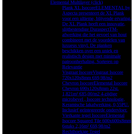
Elemental Multilayer (click)
Plank XL Isocore
ELEMENTAL by
Aspecta presenteert de XL Plank
voor een ultieme, blijvende ervaring.
De XL Plank heeft een innovatie,
slijtbestendige DuraspectTM-
afwerking die het gevoel van hout
combineert met de voordelen van
luxueus vinyl. De planken
beschikken over een uniek en
realistisch design met minimale
patroonherhaling. Sorteren op
Relevantie
Visgraat Isocore
Visgraat Isocore
720x120x8mm €69,98/m2
Chevron Isocore
Elemental Isocore
Chevron 690x120x8mm 22st.
1,821m² €85,00/m2 4-zijdige
microbevel , Isocore technologie,
Keramische lakafwerking, 0,55PU.
Inclusief geïntegreerde ondervloer.
Vierkante tegel Isocore
Elemental
Isocore Squared Tile 600x600x8mm
6stuks 2,16m² €69,98/m2
Rechthoekige Tegel