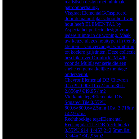
realistisch design met minimale
patroonherhaling.
Visgraat Elemental
Geïnspireerd
door de natuurlijke schoonheid van
hout heeft ELEMENTAL by
Aspecta het perfecte design voor
iedere ruimte in de woning. Maak
uw keuze uit zes houttypen in trendy
kleuren – van verzadigd warmbruin
tot koelere grijstinten. Deze collectie
beschikt over DroplockTM 400
voor de Multilayer serie die een
snelle en gemakkelijke montage
ondersteunt.
Chevron
Elemental DB Chevron
0,55PU 690x115x2,5mm 36st.
2,856m² €49,95 / m2
Vierkante tegel
Elemental DB
Squared Tile 0,55PU
609,6×609,6×2,5mm 10st. 3,716m²
€42,95/m2
Rechthoekige tegel
Elemental
Rectangular Tile DB (rechthoek)
0,55PU 914,4×457,2×2,5mm 8st.
3,344m² €42,95/m2