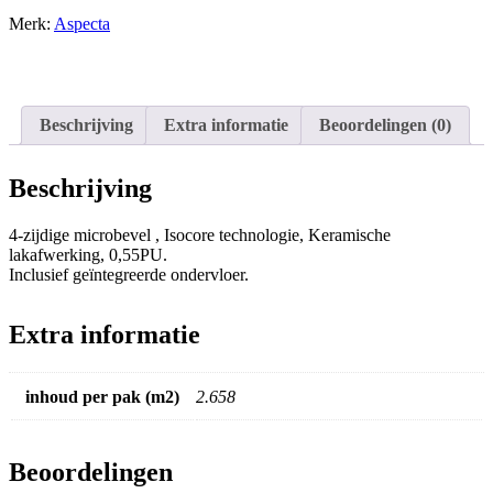
gratis
Merk:
Aspecta
gelegd
aantal
Beschrijving
Extra informatie
Beoordelingen (0)
Beschrijving
4-zijdige microbevel , Isocore technologie, Keramische
lakafwerking, 0,55PU.
Inclusief geïntegreerde ondervloer.
Extra informatie
inhoud per pak (m2)
2.658
Beoordelingen