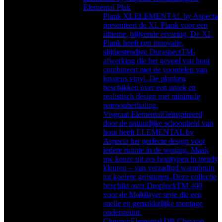
Elemental Plak
Plank XL
ELEMENTAL by Aspecta
presenteert de XL Plank voor een
ultieme, blijvende ervaring. De XL
Plank heeft een innovatie,
slijtbestendige DuraspectTM-
afwerking die het gevoel van hout
combineert met de voordelen van
luxueus vinyl. De planken
beschikken over een uniek en
realistisch design met minimale
patroonherhaling.
Visgraat Elemental
Geïnspireerd
door de natuurlijke schoonheid van
hout heeft ELEMENTAL by
Aspecta het perfecte design voor
iedere ruimte in de woning. Maak
uw keuze uit zes houttypen in trendy
kleuren – van verzadigd warmbruin
tot koelere grijstinten. Deze collectie
beschikt over DroplockTM 400
voor de Multilayer serie die een
snelle en gemakkelijke montage
ondersteunt.
Chevron
Elemental DB Chevron