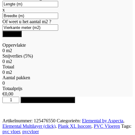
x
Of weet u het aantal m2 ?
Oppervlakte
0
m2
Snijverlies (
5
%)
0
m2
Totaal
0
m2
Aantal pakken
0
Totaalprijs
€0,00
8476550X
Toevoegen aan winkelwagen
Lugano
All-
Toevoegen
in
aan
prijs
Artikelnummer:
125476550
Categorieën:
Elemental by Aspecta
,
verlanglijst
€69,50,-
Elemental Multilayer (click)
,
Plank XL Isocore
,
PVC Vloeren
Tags:
m2
pvc vloer
,
pvcvloer