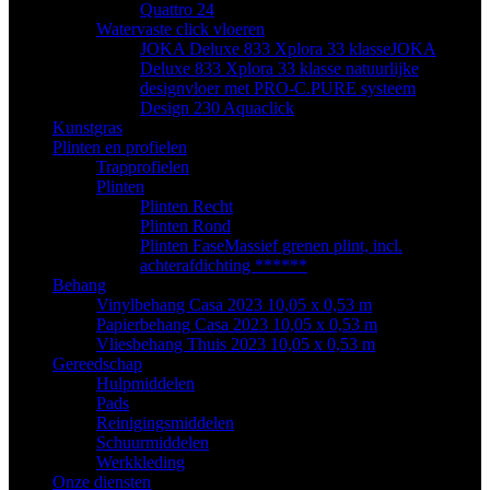
Quattro 24
Watervaste click vloeren
JOKA Deluxe 833 Xplora 33 klasse
JOKA
Deluxe 833 Xplora 33 klasse natuurlijke
designvloer met PRO-C.PURE systeem
Design 230 Aquaclick
Kunstgras
Plinten en profielen
Trapprofielen
Plinten
Plinten Recht
Plinten Rond
Plinten Fase
Massief grenen plint, incl.
achterafdichting ******
Behang
Vinylbehang Casa 2023 10,05 x 0,53 m
Papierbehang Casa 2023 10,05 x 0,53 m
Vliesbehang Thuis 2023 10,05 x 0,53 m
Gereedschap
Hulpmiddelen
Pads
Reinigingsmiddelen
Schuurmiddelen
Werkkleding
Onze diensten