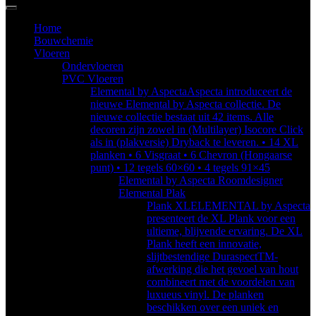
Home
Bouwchemie
Vloeren
Ondervloeren
PVC Vloeren
Elemental by Aspecta
Aspecta introduceert de
nieuwe Elemental by Aspecta collectie. De
nieuwe collectie bestaat uit 42 items. Alle
decoren zijn zowel in (Multilayer) Isocore Click
als in (plakversie) Dryback te leveren. • 14 XL
planken • 6 Visgraat • 6 Chevron (Hongaarse
punt) • 12 tegels 60×60 • 4 tegels 91×45
Elemental by Aspecta Roomdesigner
Elemental Plak
Plank XL
ELEMENTAL by Aspecta
presenteert de XL Plank voor een
ultieme, blijvende ervaring. De XL
Plank heeft een innovatie,
slijtbestendige DuraspectTM-
afwerking die het gevoel van hout
combineert met de voordelen van
luxueus vinyl. De planken
beschikken over een uniek en