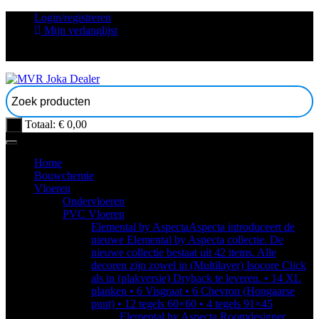
Ga
Login/registreren
naar
Mijn verlanglijst
inhoud
Totaal:
€
0,00
0
Home
Bouwchemie
Vloeren
Ondervloeren
PVC Vloeren
Elemental by Aspecta
Aspecta introduceert de
nieuwe Elemental by Aspecta collectie. De
nieuwe collectie bestaat uit 42 items. Alle
decoren zijn zowel in (Multilayer) Isocore Click
als in (plakversie) Dryback te leveren. • 14 XL
planken • 6 Visgraat • 6 Chevron (Hongaarse
punt) • 12 tegels 60×60 • 4 tegels 91×45
Elemental by Aspecta Roomdesigner