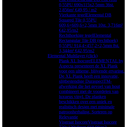
0,55PU 690x115x2,5mm 36st.
2,856m² €49,95 / m2
Vierkante tegel
Elemental DB
Squared Tile 0,55PU
609,6×609,6×2,5mm 10st. 3,716m²
€42,95/m2
Rechthoekige tegel
Elemental
Rectangular Tile DB (rechthoek)
0,55PU 914,4×457,2×2,5mm 8st.
3,344m² €42,95/m2
Elemental Multilayer (click)
Plank XL Isocore
ELEMENTAL by
Aspecta presenteert de XL Plank
voor een ultieme, blijvende ervaring.
De XL Plank heeft een innovatie,
slijtbestendige DuraspectTM-
afwerking die het gevoel van hout
combineert met de voordelen van
luxueus vinyl. De planken
beschikken over een uniek en
realistisch design met minimale
patroonherhaling. Sorteren op
Relevantie
Visgraat Isocore
Visgraat Isocore