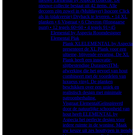
nieuwe Elemental by Aspecta collectie. De
nieuwe collectie bestaat uit 42 items. Alle
decoren zijn zowel in (Multilayer) Isocore Click
als in (plakversie) Dryback te leveren. • 14 XL
planken • 6 Visgraat • 6 Chevron (Hongaarse
punt) • 12 tegels 60×60 • 4 tegels 91×45
Elemental by Aspecta Roomdesigner
Elemental Plak
Plank XL
ELEMENTAL by Aspecta
presenteert de XL Plank voor een
ultieme, blijvende ervaring. De XL
Plank heeft een innovatie,
slijtbestendige DuraspectTM-
afwerking die het gevoel van hout
combineert met de voordelen van
luxueus vinyl. De planken
beschikken over een uniek en
realistisch design met minimale
patroonherhaling.
Visgraat Elemental
Geïnspireerd
door de natuurlijke schoonheid van
hout heeft ELEMENTAL by
Aspecta het perfecte design voor
iedere ruimte in de woning. Maak
uw keuze uit zes houttypen in trendy