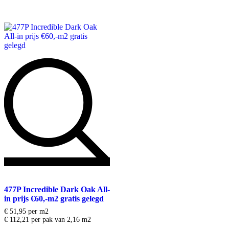
Toevoegen
aan
477P Incredible Dark Oak All-
verlanglijst
in prijs €60,-m2 gratis gelegd
€
51,95
per m2
€ 112,21 per pak van 2,16 m2