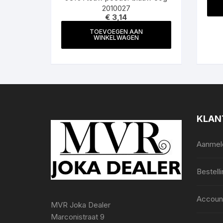
2010027
€
3,14
TOEVOEGEN AAN
WINKELWAGEN
KLAN
Aanmeld
Bestell
Accoun
MVR Joka Dealer
Marconistraat 9