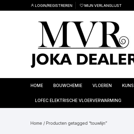
Ga
LOGIN/REGISTREREN
MIJN VERLANGLIJST
naar
inhoud
HOME
BOUWCHEMIE
VLOEREN
KUNS
Ondervloeren
LOFEC ELEKTRISCHE VLOERVERWARMING
PVC Vloeren
Home
/ Producten getagged “touwlijn”
Linoleum vloeren