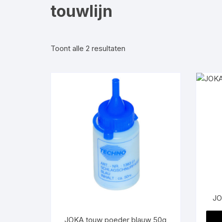
touwlijn
Laminaat vloeren
Tapijttegels
Gesorteerd
Toont alle 2 resultaten
op
Watervaste click v
prijs:
laag
naar
hoog
JO
JOKA touw poeder blauw 50g