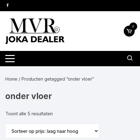
Ga
naar
inhoud
0
Home
/ Producten getagged “onder vloer”
onder vloer
Gesorteerd
Toont alle 5 resultaten
op
prijs:
laag