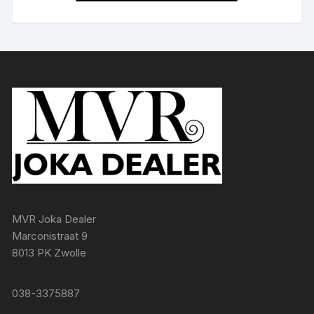
MVR Joka Dealer
Marconistraat 9
8013 PK Zwolle
038-3375887