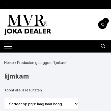
Ga
naar
inhoud
0
Home
/ Producten getagged “lijmkam”
lijmkam
Gesorteerd
Toont alle 4 resultaten
op
prijs:
laag