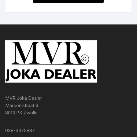
MVR Joka Dealer
Marconistraat 9
8013 PK Zwolle
038-3375887