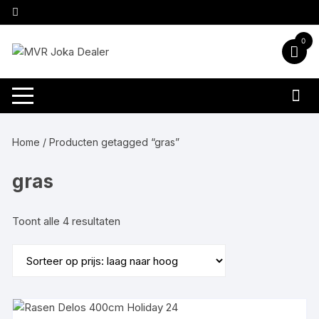
Ga
naar
inhoud
0
Home
/ Producten getagged “gras”
gras
Gesorteerd
Toont alle 4 resultaten
op
prijs:
laag
naar
hoog