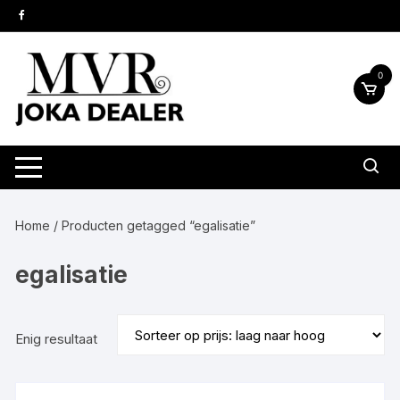
Ga
naar
inhoud
0
Home
/ Producten getagged “egalisatie”
egalisatie
Enig resultaat